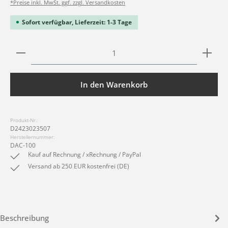
*Preise inkl. MwSt. ggf. zzgl. Versandkosten
Sofort verfügbar, Lieferzeit: 1-3 Tage
Produkt Anzahl: Gib den gewünschten Wert ein ode
In den Warenkorb
Produkt-Nr.:
D2423023507
Herstellernummer:
DAC-100
Kauf auf Rechnung / xRechnung / PayPal
Versand ab 250 EUR kostenfrei (DE)
Beschreibung