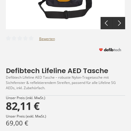
Bewerten
Durchschnittliche Bewertung von 0 von 5 Sternen
Defibtech Lifeline AED Tasche
Defibtech Lifeline AED Tasche – robuste Nylon-Tragetasche mit
Sichtfenster & reflektierendem Streifen, passend für alle Lifeline SG
AEDs, inkl. Zubehörfach.
Unser Preis (inkl. MwSt.)
82,11 €
Unser Preis (exkl. MwSt.)
69,00 €