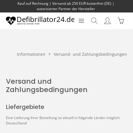
Kauf auf Rechnung | Versand ab 250 EUR kostenfrei (DE) |
Zum Hauptinhalt springen
autorisierter Partner der Hersteller
Waren
Informationen
Versand- und Zahlungsbedingungen
Versand und
Zahlungsbedingungen
Liefergebiete
Eine Lieferung Ihrer Bestellung ist aktuell in folgende Länder möglich:
Deutschland