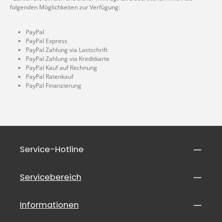
folgenden Möglichkeiten zur Verfügung:
PayPal
PayPal Express
PayPal Zahlung via Lastschrift
PayPal Zahlung via Kreditkarte
PayPal Kauf auf Rechnung
PayPal Ratenkauf
PayPal Finanzierung
Service-Hotline
Servicebereich
Informationen