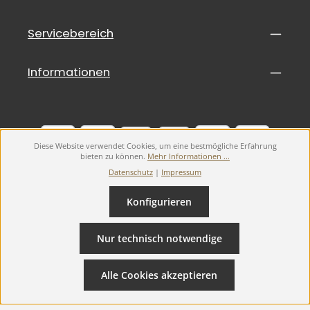
Servicebereich
Informationen
Diese Website verwendet Cookies, um eine bestmögliche Erfahrung
bieten zu können.
Mehr Informationen ...
Datenschutz
|
Impressum
Konfigurieren
Alle Preise inkl. gesetzl. Mehrwertsteuer ggf. zzgl.
Versandkosten
.
Nur technisch notwendige
Widerrufsbelehrung
Widerruf erklären
AGB
Datenschutz
Impressum
Alle Cookies akzeptieren
© 2026 Defibrillator24.de - with
by
Starmedic GmbH