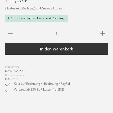
115,00 €
*Preise inkl. MwSt. ggf. zzgl. Versandkosten
Sofort verfügbar, Lieferzeit: 1-3 Tage
Produkt Anzahl: Gib den gewünschten Wert ein ode
In den Warenkorb
Produkt-Nr.:
D2423023531
Herstellernummer:
DAC-2100
Kauf auf Rechnung / xRechnung / PayPal
Versand ab 250 EUR kostenfrei (DE)