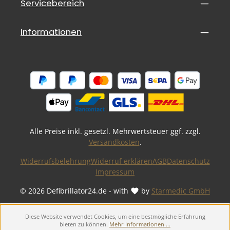
Servicebereich
Informationen
Alle Preise inkl. gesetzl. Mehrwertsteuer ggf. zzgl.
Versandkosten
.
Widerrufsbelehrung
Widerruf erklären
AGB
Datenschutz
Impressum
© 2026 Defibrillator24.de - with
by
Starmedic GmbH
Diese Website verwendet Cookies, um eine bestmögliche Erfahrung
bieten zu können.
Mehr Informationen ...