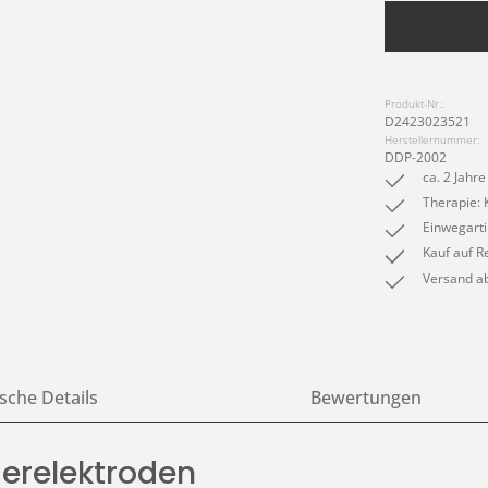
Produkt-Nr.:
D2423023521
Herstellernummer:
DDP-2002
ca. 2 Jahre
Therapie: 
Einwegarti
Kauf auf R
Versand ab
sche Details
Bewertungen
derelektroden