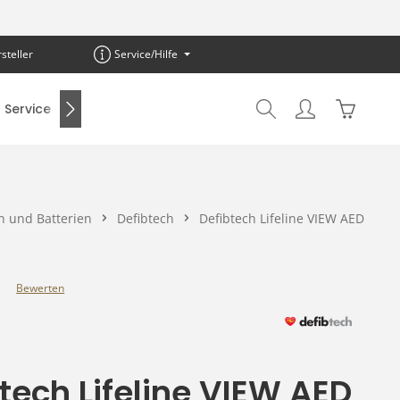
steller
Service/Hilfe
Warenkor
Service
SALE %
n und Batterien
Defibtech
Defibtech Lifeline VIEW AED
Bewerten
e Bewertung von 0 von 5 Sternen
tech Lifeline VIEW AED