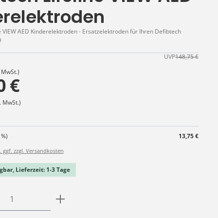
erelektroden
ne VIEW AED Kinderelektroden - Ersatzelektroden für Ihren Defibtech
D
UVP
148,75 €
. MwSt.)
0 €
. MwSt.)
 %)
13,75 €
. ggf. zzgl. Versandkosten
gbar, Lieferzeit: 1-3 Tage
Anzahl: Gib den gewünschten Wert ein o