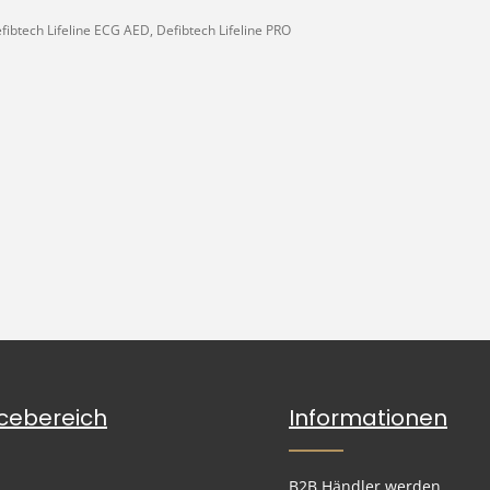
fibtech Lifeline ECG AED, Defibtech Lifeline PRO
icebereich
Informationen
B2B Händler werden