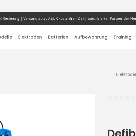
f Rechnung | Versand ab 250 EUR kostenfrei (DE) | autorisierter Partner der Her
delle
Elektroden
Batterien
Aufbewahrung
Training
Elektrode
Durchschnittlich
Defib