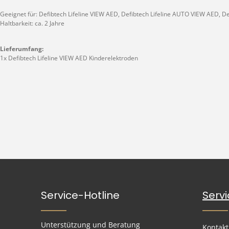
Geeignet für: Defibtech Lifeline VIEW AED, Defibtech Lifeline AUTO VIEW AED, De
Haltbarkeit: ca. 2 Jahre
Lieferumfang:
1x Defibtech Lifeline VIEW AED Kinderelektroden
Service-Hotline
Serv
Unterstützung und Beratung
Kontakt