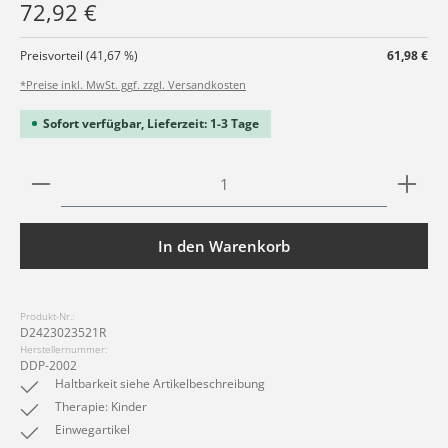
72,92 €
Preisvorteil (41,67 %)
61,98 €
*Preise inkl. MwSt. ggf. zzgl. Versandkosten
Sofort verfügbar, Lieferzeit: 1-3 Tage
Produkt Anzahl: Gib den gewünschten Wert ein ode
In den Warenkorb
Produkt-Nr.:
D2423023521R
Herstellernummer:
DDP-2002
Haltbarkeit siehe Artikelbeschreibung
Therapie: Kinder
Einwegartikel