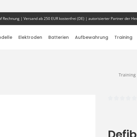
f Rechnung | Versand ab 250 EUR kostenfrei (DE) | autorisierter Partner der Her
delle
Elektroden
Batterien
Aufbewahrung
Training
Training
Durchschnittlich
Defib