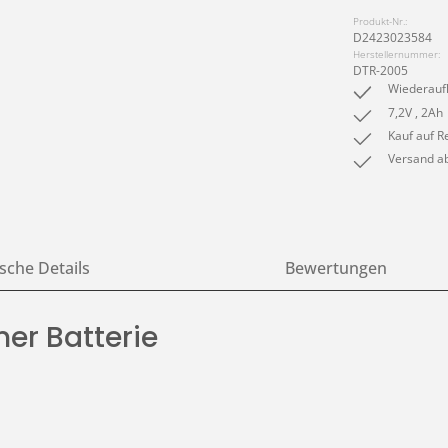
Produkt-Nr.:
D2423023584
Herstellernummer:
DTR-2005
Wiederauf
7,2V , 2Ah
Kauf auf R
Versand ab
sche Details
Bewertungen
ner Batterie