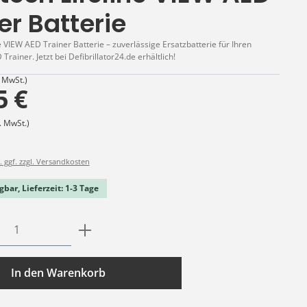
er Batterie
e VIEW AED Trainer Batterie – zuverlässige Ersatzbatterie für Ihren
Trainer. Jetzt bei Defibrillator24.de erhältlich!
. MwSt.)
5 €
. MwSt.)
. ggf. zzgl. Versandkosten
gbar, Lieferzeit: 1-3 Tage
Anzahl: Gib den gewünschten Wert ein o
In den Warenkorb