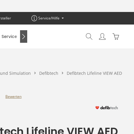
steller
Service/Hilfe
Warenkor
Service
SALE %
 und Simulation
Defibtech
Defibtech Lifeline VIEW AED
Bewerten
e Bewertung von 0 von 5 Sternen
tech Lifeline VIEW AED