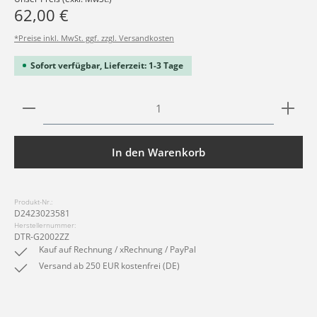
62,00 €
*Preise inkl. MwSt. ggf. zzgl. Versandkosten
Sofort verfügbar, Lieferzeit: 1-3 Tage
Produkt Anzahl: Gib den gewünschten Wert ein ode
In den Warenkorb
Produkt-Nr.:
D2423023581
Herstellernummer:
DTR-G2002ZZ
Kauf auf Rechnung / xRechnung / PayPal
Versand ab 250 EUR kostenfrei (DE)