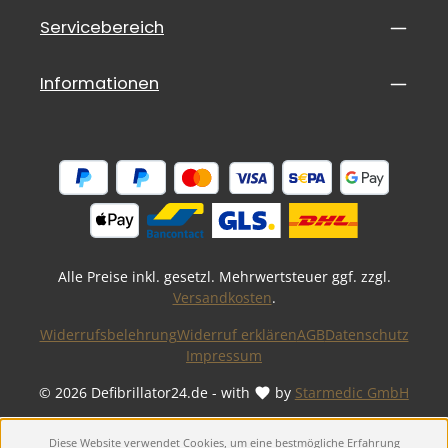
Servicebereich
Informationen
Alle Preise inkl. gesetzl. Mehrwertsteuer ggf. zzgl.
Versandkosten
.
Widerrufsbelehrung
Widerruf erklären
AGB
Datenschutz
Impressum
© 2026 Defibrillator24.de - with
by
Starmedic GmbH
Diese Website verwendet Cookies, um eine bestmögliche Erfahrung