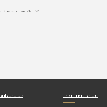
HeartSine samaritan PAD 500P
icebereich
Informationen