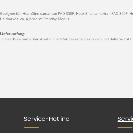
Geeignet für: HeartSine samaritan PAD 350P, HeartSine samaritan PAD 360P, 
Haltbarkeit: ca. 4 Jahre im Standby-Modus
Lieferumfang:
1x HeartSine samaritan Aviation Pad-Pak Kassette Elektroden und Batterie TSO
Service-Hotline
Serv