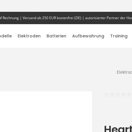
f Rechnung | Versand ab 250 EUR kostenfrei (DE) | autorisierter Partner der Her
delle
Elektroden
Batterien
Aufbewahrung
Training
Elektro
Durchschnittlich
Hear