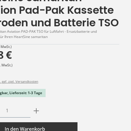
tion Pad-Pak Kassette
roden und Batterie TSO
tan Aviation PAD-PAK TSO für Luftfahrt - Ersatzbatterie und
für Ihren HeartSine samaritan
. MwSt.)
8 €
. MwSt.)
. ggf. zzgl. Versandkosten
gbar, Lieferzeit: 1-3 Tage
Anzahl: Gib den gewünschten Wert ein o
In den Warenkorb