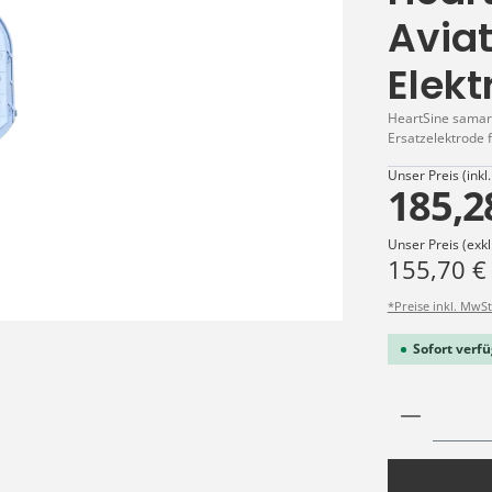
Avia
Elekt
HeartSine samari
Ersatzelektrode 
Unser Preis (inkl
185,2
Unser Preis (exkl
155,70 €
*Preise inkl. MwSt
Sofort verfü
Produkt 