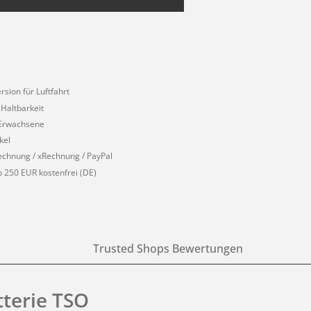
rsion für Luftfahrt
 Haltbarkeit
 Erwachsene
kel
echnung / xRechnung / PayPal
 250 EUR kostenfrei (DE)
Trusted Shops Bewertungen
tterie TSO