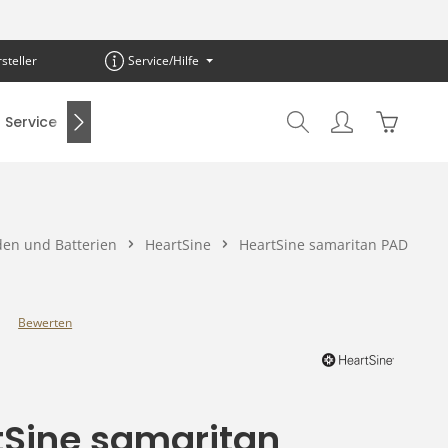
steller
Service/Hilfe
Warenkor
Service
SALE %
den und Batterien
HeartSine
HeartSine samaritan PAD
Bewerten
e Bewertung von 0 von 5 Sternen
tSine samaritan