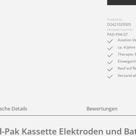
Produkt-Nr.:
D2421029505
Herstellernummer:
PAD-PAK-07
Aviation Ve
ca. 4 Jahre
Therapie:
Einwegarti
Kauf auf R
Versand ab
sche Details
Bewertungen
d-Pak Kassette Elektroden und Ba