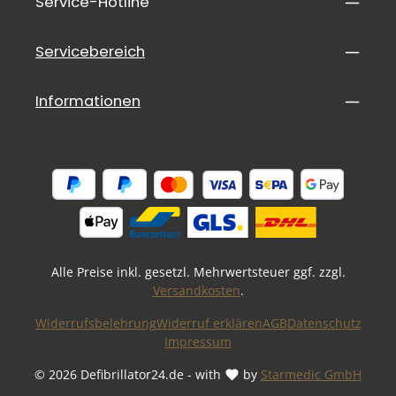
Service-Hotline
Servicebereich
Informationen
Alle Preise inkl. gesetzl. Mehrwertsteuer ggf. zzgl.
Versandkosten
.
Widerrufsbelehrung
Widerruf erklären
AGB
Datenschutz
Impressum
© 2026 Defibrillator24.de - with
by
Starmedic GmbH