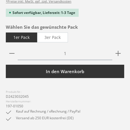
*Preise inkl. MwSt. ggf. zzgl. Versandkosten
Sofort verfügbar, Lieferzeit: 1-3 Tage
auswählen
Wählen Sie das gewünschte Pack
1er Pack
3er Pack
Produkt Anzahl: Gib den gewünschten Wert ein ode
In den Warenkorb
Produkt-Nr.:
D2423032045
Herstellernummer:
197-01050
Kauf auf Rechnung / xRechnung / PayPal
Versand ab 250 EUR kostenfrei (DE)