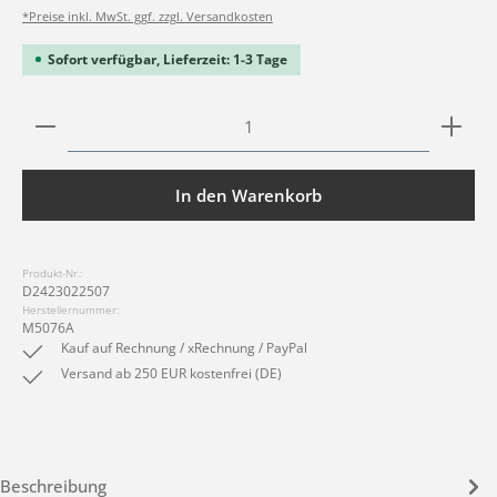
*Preise inkl. MwSt. ggf. zzgl. Versandkosten
Sofort verfügbar, Lieferzeit: 1-3 Tage
Produkt Anzahl: Gib den gewünschten Wert ein ode
In den Warenkorb
Produkt-Nr.:
D2423022507
Herstellernummer:
M5076A
Kauf auf Rechnung / xRechnung / PayPal
Versand ab 250 EUR kostenfrei (DE)
Beschreibung