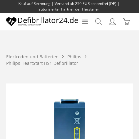
Kauf auf Rechnung | Versand ab 250 EUR kostenfrei (DE) |
Zum Hauptinhalt springen
autorisierter Partner der Hersteller
Waren
Elektroden und Batterien
Philips
Philips HeartStart HS1 Defibrillator
Bildergalerie überspringen