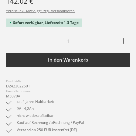
142,02 €
*Preise inkl. MwSt. ggf. zzgl. Versandkosten
Sofort verfügbar, Lieferzeit: 1-3 Tage
Produkt Anzahl: Gib den gewünschten Wert ein ode
In den Warenkorb
Produkt-Nr.:
D2423022501
Herstellernummer:
M5070A
ca. 4 Jahre Haltbarkeit
9V - 4,2Ah
nicht wiederaufladbar
Kauf auf Rechnung / xRechnung / PayPal
Versand ab 250 EUR kostenfrei (DE)