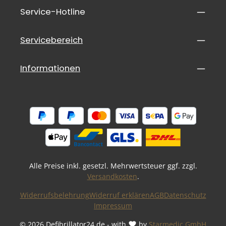
Service-Hotline
Servicebereich
Informationen
Alle Preise inkl. gesetzl. Mehrwertsteuer ggf. zzgl.
Versandkosten
.
Widerrufsbelehrung
Widerruf erklären
AGB
Datenschutz
Impressum
© 2026 Defibrillator24.de - with
by
Starmedic GmbH