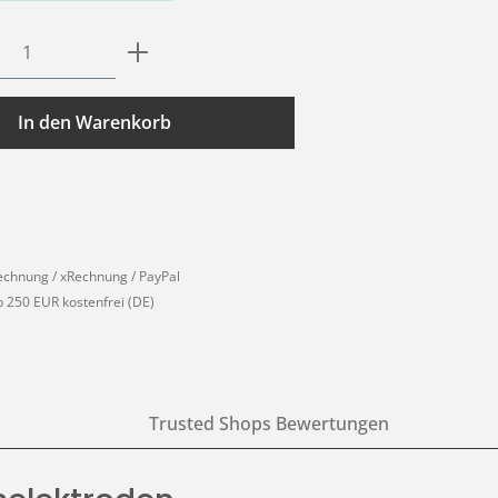
Anzahl: Gib den gewünschten Wert ein o
In den Warenkorb
echnung / xRechnung / PayPal
 250 EUR kostenfrei (DE)
Trusted Shops Bewertungen