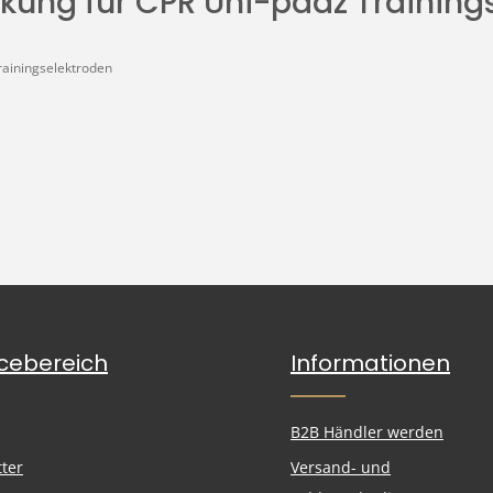
kung für CPR Uni-padz Training
rainingselektroden
icebereich
Informationen
B2B Händler werden
ter
Versand- und