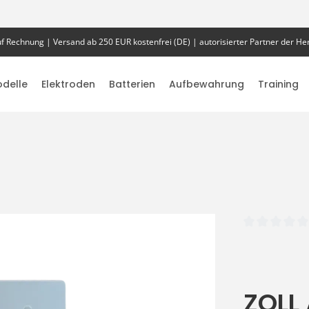
f Rechnung | Versand ab 250 EUR kostenfrei (DE) | autorisierter Partner der Her
delle
Elektroden
Batterien
Aufbewahrung
Training
Durchschnittlich
ZOLL 