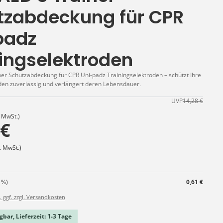
tzabdeckung für CPR
padz
ingselektroden
er Schutzabdeckung für CPR Uni-padz Trainingselektroden – schützt Ihre
den zuverlässig und verlängert deren Lebensdauer.
UVP
14,28 €
. MwSt.)
 €
. MwSt.)
 %)
0,61 €
. ggf. zzgl. Versandkosten
gbar, Lieferzeit: 1-3 Tage