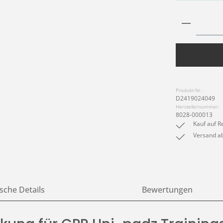
Produkt 
Produkt-Nr.:
D2419024049
Herstellernummer:
8028-000013
Kauf auf R
Versand ab
sche Details
Bewertungen