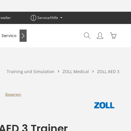
steller
Service/Hilfe
Warenkor
Service
SALE %
Training und Simulation
ZOLL Medical
ZOLL AED 3
Bewerten
e Bewertung von 0 von 5 Sternen
AED 3 Trainer