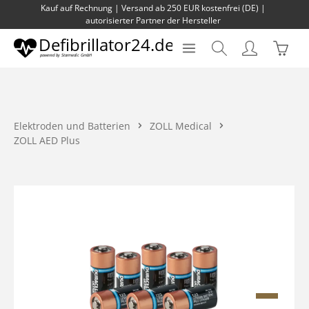
Kauf auf Rechnung | Versand ab 250 EUR kostenfrei (DE) |
Zum Hauptinhalt springen
autorisierter Partner der Hersteller
Waren
Elektroden und Batterien
ZOLL Medical
ZOLL AED Plus
Bildergalerie überspringen