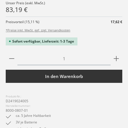
Unser Preis (exkl. MwSt.)
83,19 €
Preisvorteil (15,11 %)
17,62 €
*Preise inkl. MwSt. ggf. zzgl. Versandkosten
Sofort verfügbar, Lieferzeit: 1-3 Tage
Produkt Anzahl: Gib den gewünschten Wert ein ode
In den Warenkorb
Produkt-Nr.:
D2419024005
Herstellernummer:
8000-0807-01
ca. 5 Jahre Haltbarkeit
3V je Batterie