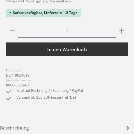
*Preise inkl. MwSt. ggf. zzgl. Versandkosten
Sofort verfügbar, Lieferzeit: 1-3 Tage
Produkt Anzahl: Gib den gewünschten Wert ein ode
In den Warenkorb
Produkt-Nr.:
D2419024019
Herstellernummer:
8000-0375-01
Kauf auf Rechnung / xRechnung / PayPal
Versand ab 250 EUR kostenfrei (DE)
Beschreibung