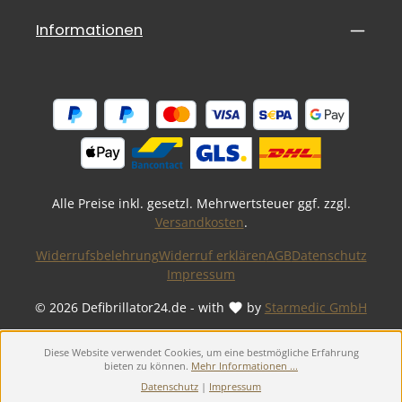
Informationen
Alle Preise inkl. gesetzl. Mehrwertsteuer ggf. zzgl.
Versandkosten
.
Widerrufsbelehrung
Widerruf erklären
AGB
Datenschutz
Impressum
© 2026 Defibrillator24.de - with
by
Starmedic GmbH
Diese Website verwendet Cookies, um eine bestmögliche Erfahrung
bieten zu können.
Mehr Informationen ...
Datenschutz
|
Impressum