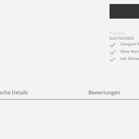
Produkt-Nr.:
D2419025005
Geeignet f
Ohne Alar
Inkl. Mont
sche Details
Bewertungen