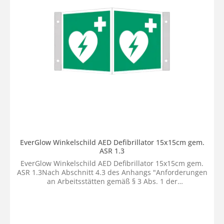
EverGlow Winkelschild AED Defibrillator 15x15cm gem.
ASR 1.3
EverGlow Winkelschild AED Defibrillator 15x15cm gem.
ASR 1.3Nach Abschnitt 4.3 des Anhangs "Anforderungen
an Arbeitsstätten gemäß § 3 Abs. 1 der
Arbeitsstättenverordnung" müssen Erste-Hilfe-Räume
sowie die Lagerorte für Erste-Hilfe-Ausrüstung
entsprechend gekennzeichnet werden. Diese
Kennzeichnung erfolgt gemäß der technischen Regel ASR