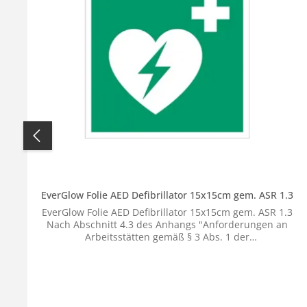
EverGlow Folie AED Defibrillator 15x15cm gem. ASR 1.3
EverGlow Folie AED Defibrillator 15x15cm gem. ASR 1.3
Nach Abschnitt 4.3 des Anhangs "Anforderungen an
Arbeitsstätten gemäß § 3 Abs. 1 der
Arbeitsstättenverordnung" müssen Erste-Hilfe-Räume
sowie die Lagerorte für Erste-Hilfe-Ausrüstung
entsprechend gekennzeichnet werden. Diese
Kennzeichnung erfolgt gemäß der technischen Regel ASR
A 4.3 "Erste-Hilfe-Räume, Mittel und Einrichtungen zur