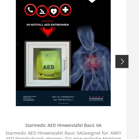
Starmedic AED Hinweistafel Basic IIA
Starmedic AED Hinweistafel Basic IIAGeeignet für: ARKY
AED Wandschrank Hinweis: Für eine einfache Montage