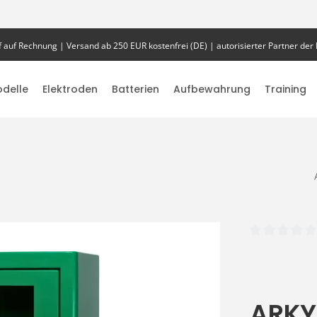
 auf Rechnung | Versand ab 250 EUR kostenfrei (DE) | autorisierter Partner der 
delle
Elektroden
Batterien
Aufbewahrung
Training
Durchschnittlich
ARKY