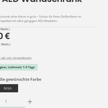
rank ohne Alarm in grün – Schutz für Ihren Defibrillator im
mpatibel mit allen gängigen AED-Modellen.
. MwSt.)
0 €
. MwSt.)
. ggf. zzgl. Versandkosten
gbar, Lieferzeit: 1-3 Tage
auswählen
die gewünschte Farbe
Grün
Anzahl: Gib den gewünschten Wert ein o