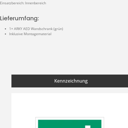
Einsatzbereich: Innenbereich
Lieferumfang:
1× ARKY AED Wandschrank (grün)
Inklusive Montagematerial
Kennzeichnung
Produktgalerie überspringen