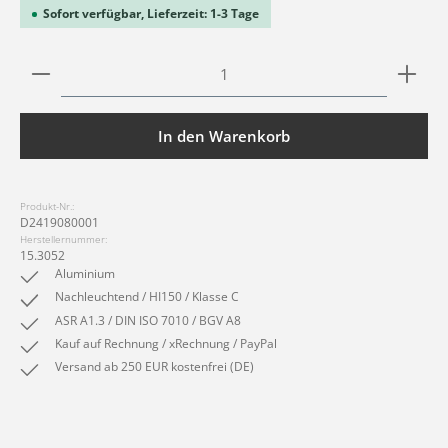
Sofort verfügbar, Lieferzeit: 1-3 Tage
Produkt Anzahl: Gib den gewünschten Wert ein ode
In den Warenkorb
Produkt-Nr.:
D2419080001
Herstellernummer:
15.3052
Aluminium
Nachleuchtend / HI150 / Klasse C
ASR A1.3 / DIN ISO 7010 / BGV A8
Kauf auf Rechnung / xRechnung / PayPal
Versand ab 250 EUR kostenfrei (DE)