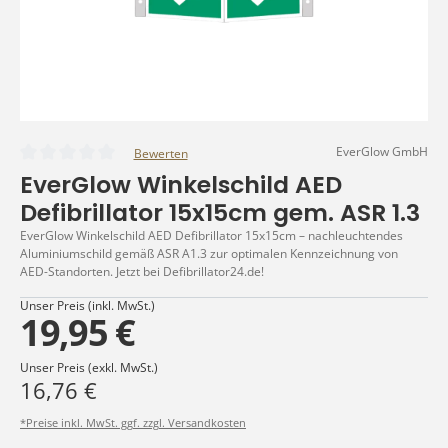
EverGlow GmbH
Bewerten
Durchschnittliche Bewertung von 0 von 5 Sternen
EverGlow Winkelschild AED
Defibrillator 15x15cm gem. ASR 1.3
EverGlow Winkelschild AED Defibrillator 15x15cm – nachleuchtendes
Aluminiumschild gemäß ASR A1.3 zur optimalen Kennzeichnung von
AED-Standorten. Jetzt bei Defibrillator24.de!
Unser Preis (inkl. MwSt.)
19,95 €
Unser Preis (exkl. MwSt.)
16,76 €
*Preise inkl. MwSt. ggf. zzgl. Versandkosten