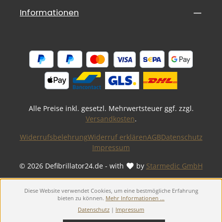
Informationen
Alle Preise inkl. gesetzl. Mehrwertsteuer ggf. zzgl.
Versandkosten
.
Widerrufsbelehrung
Widerruf erklären
AGB
Datenschutz
Impressum
© 2026 Defibrillator24.de - with
by
Starmedic GmbH
Diese Website verwendet Cookies, um eine bestmögliche Erfahrung
bieten zu können.
Mehr Informationen ...
Datenschutz
|
Impressum