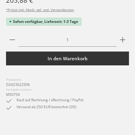
205,88 €
*Preise inkl. MwSt. ggf. zzgl. Versandkosten
Sofort verfügbar, Lieferzeit: 1-3 Tage
Produkt Anzahl: Gib den gewünschten Wert ein ode
In den Warenkorb
Produkt-Nr.:
D2423022506
Herstellernummer:
M5075A
Kauf auf Rechnung / xRechnung / PayPal
Versand ab 250 EUR kostenfrei (DE)