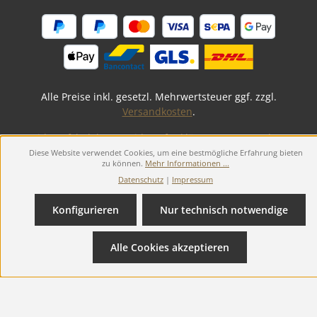
Alle Preise inkl. gesetzl. Mehrwertsteuer ggf. zzgl.
Versandkosten
.
Widerrufsbelehrung
Widerruf erklären
AGB
Datenschutz
Impressum
Diese Website verwendet Cookies, um eine bestmögliche Erfahrung bieten
zu können.
Mehr Informationen ...
© 2026 Defibrillator24.de - with
by
Starmedic GmbH
Datenschutz
|
Impressum
Konfigurieren
Nur technisch notwendige
Alle Cookies akzeptieren