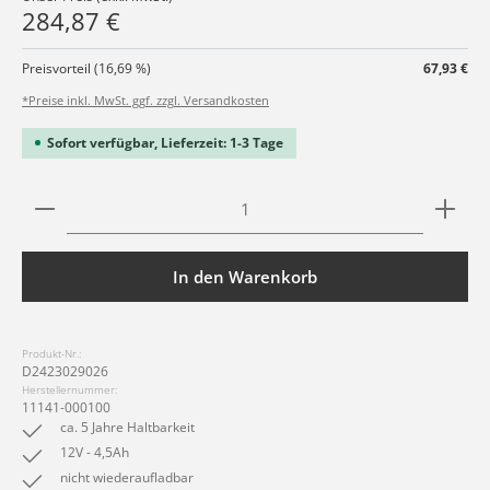
284,87 €
Preisvorteil (16,69 %)
67,93 €
*Preise inkl. MwSt. ggf. zzgl. Versandkosten
Sofort verfügbar, Lieferzeit: 1-3 Tage
Produkt Anzahl: Gib den gewünschten Wert ein ode
In den Warenkorb
Produkt-Nr.:
D2423029026
Herstellernummer:
11141-000100
ca. 5 Jahre Haltbarkeit
12V - 4,5Ah
nicht wiederaufladbar