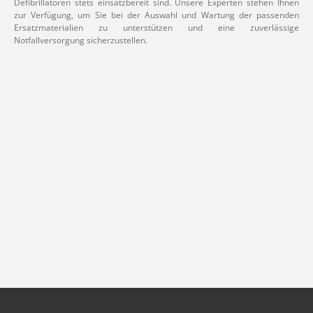
Defibrillatoren stets einsatzbereit sind. Unsere Experten stehen Ihnen
zur Verfügung, um Sie bei der Auswahl und Wartung der passenden
Ersatzmaterialien zu unterstützen und eine zuverlässige
Notfallversorgung sicherzustellen.