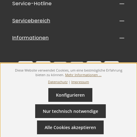
Service-Hotline
Servicebereich
Informationen
Diese Website verwendet Cookies, um eine bestmögliche Erfahrung
bieten zu können.
Mehr Informationen ...
Datenschutz
|
Impressum
Konfigurieren
Alle Preise inkl. gesetzl. Mehrwertsteuer ggf. zzgl.
Versandkosten
.
Nur technisch notwendige
Widerrufsbelehrung
Widerruf erklären
AGB
Datenschutz
Impressum
Alle Cookies akzeptieren
© 2026 Defibrillator24.de - with
by
Starmedic GmbH