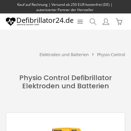
Kauf auf Rechnung | Versand ab 250 EUR kostenfrei (DE) |
Zum Hauptinhalt springen
autorisierter Partner der Hersteller
Waren
Elektroden und Batterien
Physio Control
Physio Control Defibrillator
Elektroden und Batterien
Kategoriegalerie überspringen