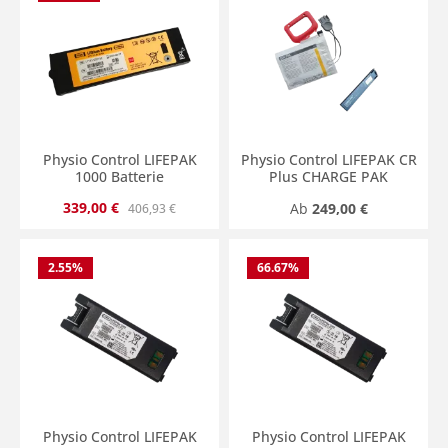
Physio Control LIFEPAK
Physio Control LIFEPAK CR
1000 Batterie
Plus CHARGE PAK
Verkaufspreis:
Regulärer Preis:
339,00 €
Regulärer Preis:
Ab
249,00 €
406,93 €
2.55
%
66.67
%
Physio Control LIFEPAK
Physio Control LIFEPAK