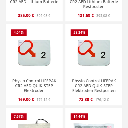
CR2 AED Lithium Batterie
CR2 AED Lithium Batterie
Restposten
Verkaufspreis:
Regulärer Preis:
Verkaufspreis:
Regulärer Preis:
385,00 €
131,69 €
395,08 €
395,08 €
4.04
%
58.34
%
Physio Control LIFEPAK
Physio Control LIFEPAK
CR2 AED QUIK-STEP
CR2 AED QUIK-STEP
Elektroden
Elektroden Restposten
Verkaufspreis:
Regulärer Preis:
Verkaufspreis:
Regulärer Preis:
169,00 €
73,38 €
176,12 €
176,12 €
7.67
%
14.44
%