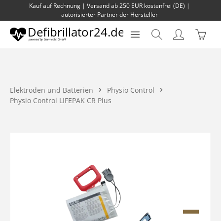
Kauf auf Rechnung | Versand ab 250 EUR kostenfrei (DE) |
Zum Hauptinhalt springen
autorisierter Partner der Hersteller
Waren
Elektroden und Batterien
Physio Control
Physio Control LIFEPAK CR Plus
Bildergalerie überspringen