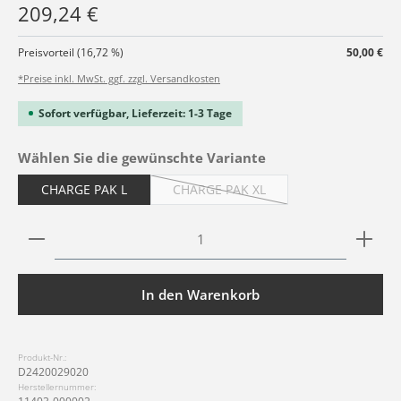
209,24 €
Preisvorteil (16,72 %)
50,00 €
*Preise inkl. MwSt. ggf. zzgl. Versandkosten
Sofort verfügbar, Lieferzeit: 1-3 Tage
auswählen
Wählen Sie die gewünschte Variante
CHARGE PAK L
CHARGE PAK XL
(Diese Option ist zurzeit nicht verfüg
Produkt Anzahl: Gib den gewünschten Wert ein ode
In den Warenkorb
Produkt-Nr.:
D2420029020
Herstellernummer: