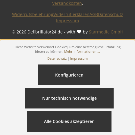
Versandkosten
.
Widerrufsbelehrung
Widerruf erklären
AGB
Datenschutz
Impressum
© 2026 Defibrillator24.de - with
by
Starmedic GmbH
Diese Website verwendet Cookies, um eine bestmögliche Erfahrung
bieten zu können.
Mehr Informationen ...
Datenschutz
|
Impressum
Konfigurieren
Nur technisch notwendige
Alle Cookies akzeptieren