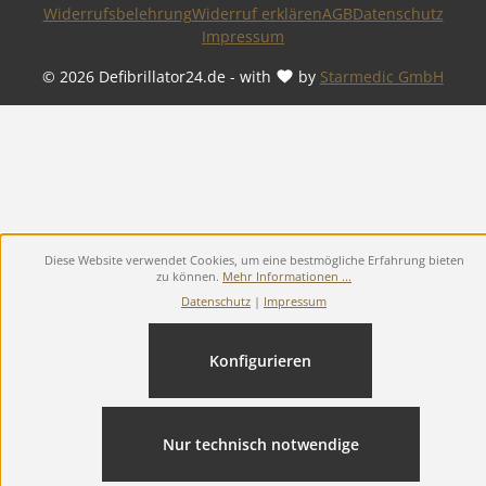
Widerrufsbelehrung
Widerruf erklären
AGB
Datenschutz
Impressum
© 2026 Defibrillator24.de - with
by
Starmedic GmbH
Diese Website verwendet Cookies, um eine bestmögliche Erfahrung bieten
zu können.
Mehr Informationen ...
Datenschutz
|
Impressum
Konfigurieren
Nur technisch notwendige