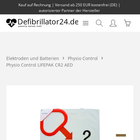
Kauf auf Rechnung | Versand ab 250 EUR kostenfrei (DE) |
Zum Hauptinhalt springen
autorisierter Partner der Hersteller
Waren
Elektroden und Batterien
Physio Control
Physio Control LIFEPAK CR2 AED
Bildergalerie überspringen