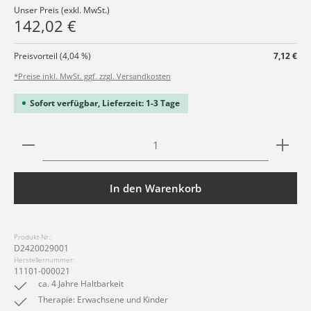
Unser Preis (exkl. MwSt.)
142,02 €
Preisvorteil (4,04 %)
7,12 €
*Preise inkl. MwSt. ggf. zzgl. Versandkosten
Sofort verfügbar, Lieferzeit: 1-3 Tage
Produkt Anzahl: Gib den gewünschten Wert ein ode
In den Warenkorb
Produkt-Nr.:
D2420029001
Herstellernummer:
11101-000021
ca. 4 Jahre Haltbarkeit
Therapie: Erwachsene und Kinder