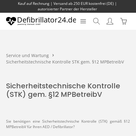
Kauf auf Rechnung | Versand ab 250 EUR kostenfrei (DE) |
Zum Hauptinhalt springen
autorisierter Partner der Hersteller
Waren
Service und Wartung
Sicherheitstechnische Kontrolle STK gem. §12 MPBetreibV
Sicherheitstechnische Kontrolle
(STK) gem. §12 MPBetreibV
Sie benötigen eine Sicherheitstechnische Kontrolle (STK) gemäß §12
MPBetreibV für Ihren AED / Defibrillator?