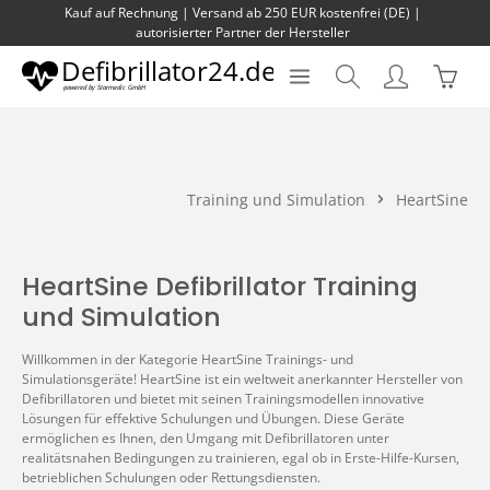
Kauf auf Rechnung | Versand ab 250 EUR kostenfrei (DE) |
Zum Hauptinhalt springen
autorisierter Partner der Hersteller
Waren
Training und Simulation
HeartSine
HeartSine Defibrillator Training
und Simulation
Willkommen in der Kategorie HeartSine Trainings- und
Simulationsgeräte! HeartSine ist ein weltweit anerkannter Hersteller von
Defibrillatoren und bietet mit seinen Trainingsmodellen innovative
Lösungen für effektive Schulungen und Übungen. Diese Geräte
ermöglichen es Ihnen, den Umgang mit Defibrillatoren unter
realitätsnahen Bedingungen zu trainieren, egal ob in Erste-Hilfe-Kursen,
betrieblichen Schulungen oder Rettungsdiensten.