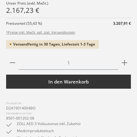
Unser Preis (exkl. MwSt.)
2.167,23 €
Preisvorteil (55,43 %)
3.207,91 €
*Preise inkl. MwSt. ggf. zzgl. Versandkosten
Versandfertig in 30 Tagen, Lieferzeit 1-3 Tage
Produkt Anzahl: Gib den gewünschten Wert ein ode
In den Warenkorb
Produkt-Nr.:
D2419014004BO
Herstellernummer:
8501-001202-08
ZOLL AED 3 Vollautomat inkl. Zubehör
Medizinproduktebuch