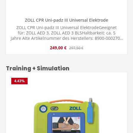
ZOLL CPR Uni-padz III Universal Elektrode
ZOLL CPR Uni-padz III Universal ElektrodeGeeignet
für: ZOLL AED 3, ZOLL AED 3 BLSHaltbarkeit: ca. 5
Jahre Alte Artikelnummer des Herstellers: 8900-000270 /
8900-000260 Lieferumfang: 1x ZOLL CPR Uni-padz III
Verkaufspreis:
Regulärer Preis:
249,00 €
297,50 €
Universal Elektroden
Produktgalerie überspringen
Training + Simulation
4.43
%