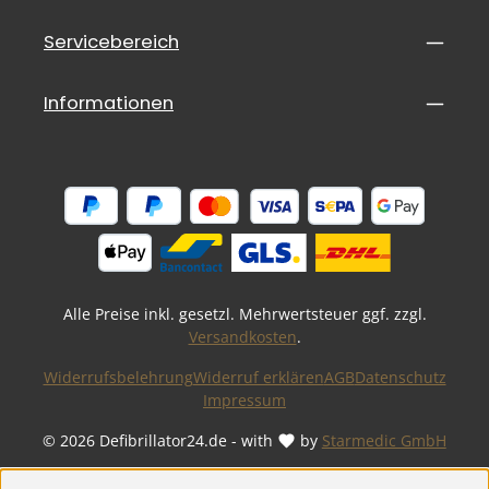
mit 18mm Durchmesser, 6x Schrauben 4,5x70mm, 6x
Mehrzweckdübel.
Servicebereich
Informationen
Alle Preise inkl. gesetzl. Mehrwertsteuer ggf. zzgl.
Versandkosten
.
Widerrufsbelehrung
Widerruf erklären
AGB
Datenschutz
Impressum
© 2026 Defibrillator24.de - with
by
Starmedic GmbH