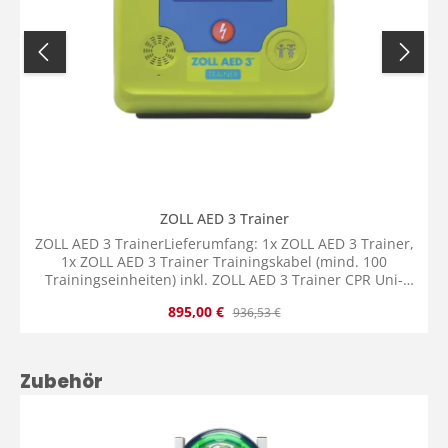
ZOLL AED 3 Trainer
ZOLL AED 3 TrainerLieferumfang: 1x ZOLL AED 3 Trainer,
1x ZOLL AED 3 Trainer Trainingskabel (mind. 100
Trainingseinheiten) inkl. ZOLL AED 3 Trainer CPR Uni-
padz Trainingselektroden (mind. 50 Trainingseinheiten)
Verkaufspreis:
Regulärer Preis:
895,00 €
936,53 €
und ZOLL AED 3 Trainer Schutzabdeckung, 1x 4 Stück D-
Zellen Batterien, 1x Benutzerhandbuch
Produktgalerie überspringen
Zubehör