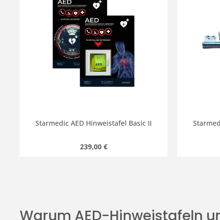
Starmedic AED Hinweistafel Basic II
Starmedi
Regulärer Preis:
239,00 €
Warum AED-Hinweistafeln un