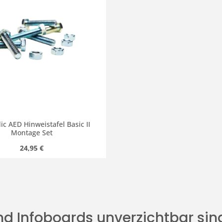
c AED Hinweistafel Basic II
Montage Set
Regulärer Preis:
24,95 €
d Infoboards unverzichtbar si