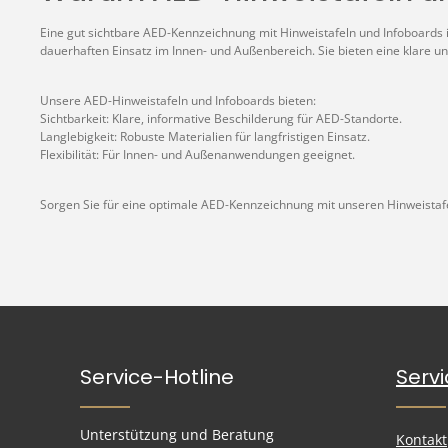
Eine gut sichtbare AED-Kennzeichnung mit Hinweistafeln und Infoboards ist
dauerhaften Einsatz im Innen- und Außenbereich. Sie bieten eine klare
Unsere AED-Hinweistafeln und Infoboards bieten:
Sichtbarkeit: Klare, informative Beschilderung für AED-Standorte.
Langlebigkeit: Robuste Materialien für langfristigen Einsatz.
Flexibilität: Für Innen- und Außenanwendungen geeignet.
Sorgen Sie für eine optimale AED-Kennzeichnung mit unseren Hinweistafel
Service-Hotline
Serv
Unterstützung und Beratung
Kontakt