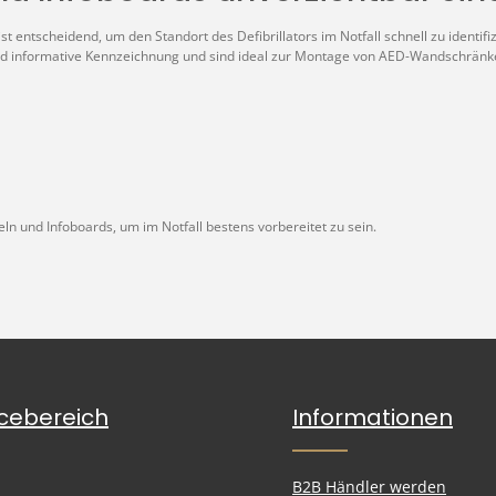
 entscheidend, um den Standort des Defibrillators im Notfall schnell zu identifiz
 und informative Kennzeichnung und sind ideal zur Montage von AED-Wandschränk
n und Infoboards, um im Notfall bestens vorbereitet zu sein.
icebereich
Informationen
B2B Händler werden