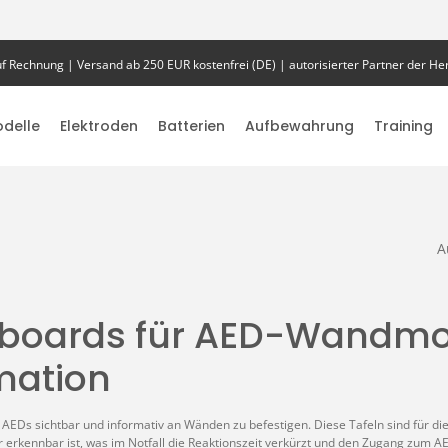
f Rechnung | Versand ab 250 EUR kostenfrei (DE) | autorisierter Partner der Her
delle
Elektroden
Batterien
Aufbewahrung
Training
A
foboards für AED-Wandm
rmation
, AEDs sichtbar und informativ an Wänden zu befestigen. Diese Tafeln sind für
 erkennbar ist, was im Notfall die Reaktionszeit verkürzt und den Zugang zum AE