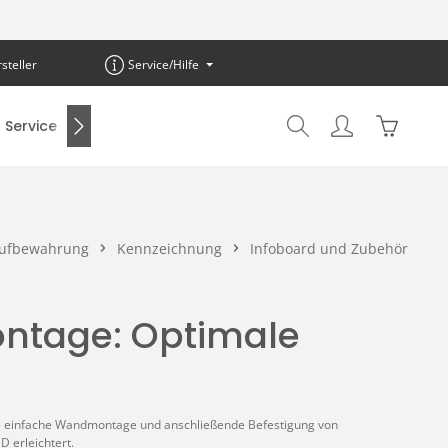
steller
Service/Hilfe
Warenkor
Service
SALE %
ufbewahrung
Kennzeichnung
Infoboard und Zubehör
ontage: Optimale
 die einfache Wandmontage und anschließende Befestigung von
D erleichtert.