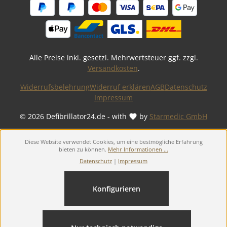
Alle Preise inkl. gesetzl. Mehrwertsteuer ggf. zzgl.
Versandkosten
.
Widerrufsbelehrung
Widerruf erklären
AGB
Datenschutz
Impressum
© 2026 Defibrillator24.de - with
by
Starmedic GmbH
Diese Website verwendet Cookies, um eine bestmögliche Erfahrung
bieten zu können.
Mehr Informationen ...
Datenschutz
|
Impressum
Konfigurieren