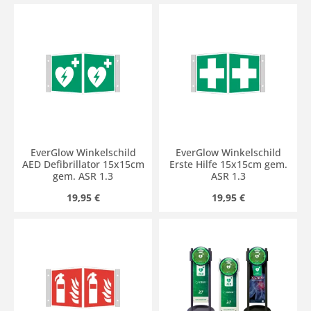
EverGlow Winkelschild
EverGlow Winkelschild
AED Defibrillator 15x15cm
Erste Hilfe 15x15cm gem.
gem. ASR 1.3
ASR 1.3
Regulärer Preis:
Regulärer Preis:
19,95 €
19,95 €