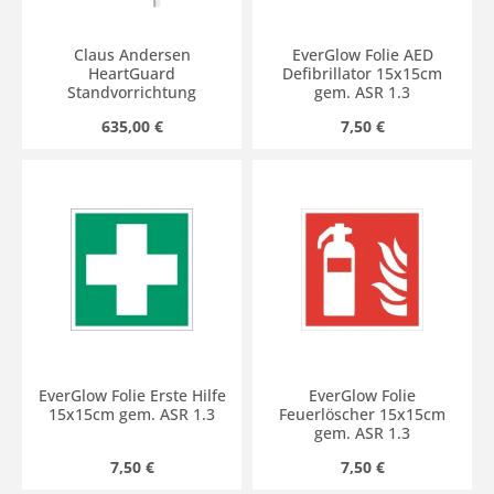
Claus Andersen
EverGlow Folie AED
HeartGuard
Defibrillator 15x15cm
Standvorrichtung
gem. ASR 1.3
Regulärer Preis:
Regulärer Preis:
635,00 €
7,50 €
EverGlow Folie Erste Hilfe
EverGlow Folie
15x15cm gem. ASR 1.3
Feuerlöscher 15x15cm
gem. ASR 1.3
Regulärer Preis:
Regulärer Preis:
7,50 €
7,50 €