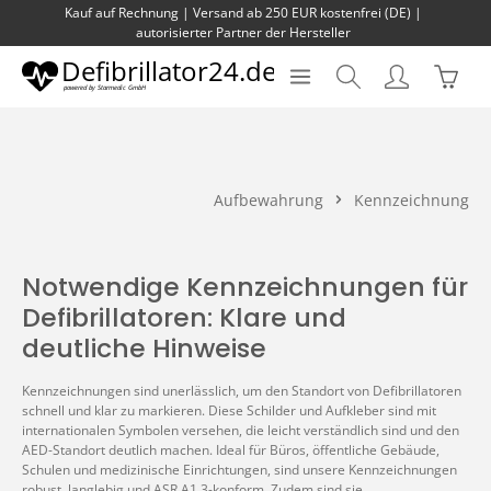
Kauf auf Rechnung | Versand ab 250 EUR kostenfrei (DE) |
Zum Hauptinhalt springen
autorisierter Partner der Hersteller
Waren
Aufbewahrung
Kennzeichnung
Notwendige Kennzeichnungen für
Defibrillatoren: Klare und
deutliche Hinweise
Kennzeichnungen sind unerlässlich, um den Standort von Defibrillatoren
schnell und klar zu markieren. Diese Schilder und Aufkleber sind mit
internationalen Symbolen versehen, die leicht verständlich sind und den
AED-Standort deutlich machen. Ideal für Büros, öffentliche Gebäude,
Schulen und medizinische Einrichtungen, sind unsere Kennzeichnungen
robust, langlebig und ASR A1.3-konform. Zudem sind sie