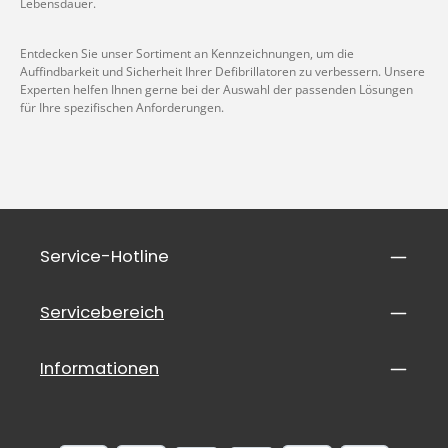
Lebensdauer.
Entdecken Sie unser Sortiment an Kennzeichnungen, um die
Auffindbarkeit und Sicherheit Ihrer Defibrillatoren zu verbessern. Unsere
Experten helfen Ihnen gerne bei der Auswahl der passenden Lösungen
für Ihre spezifischen Anforderungen.
Service-Hotline
Servicebereich
Informationen