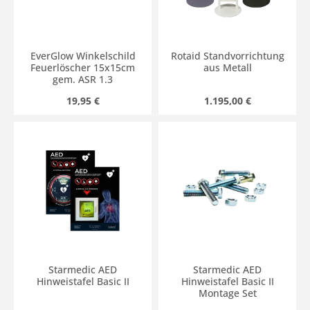
EverGlow Winkelschild
Rotaid Standvorrichtung
Feuerlöscher 15x15cm
aus Metall
gem. ASR 1.3
Regulärer Preis:
Regulärer Preis:
19,95 €
1.195,00 €
Starmedic AED
Starmedic AED
Hinweistafel Basic II
Hinweistafel Basic II
Montage Set