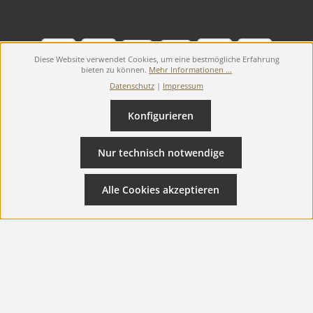
Diese Website verwendet Cookies, um eine bestmögliche Erfahrung
bieten zu können.
Mehr Informationen ...
Datenschutz
|
Impressum
Konfigurieren
Alle Preise inkl. gesetzl. Mehrwertsteuer ggf. zzgl.
Versandkosten
.
Nur technisch notwendige
Widerrufsbelehrung
Widerruf erklären
AGB
Datenschutz
Impressum
Alle Cookies akzeptieren
© 2026 Defibrillator24.de - with
by
Starmedic GmbH