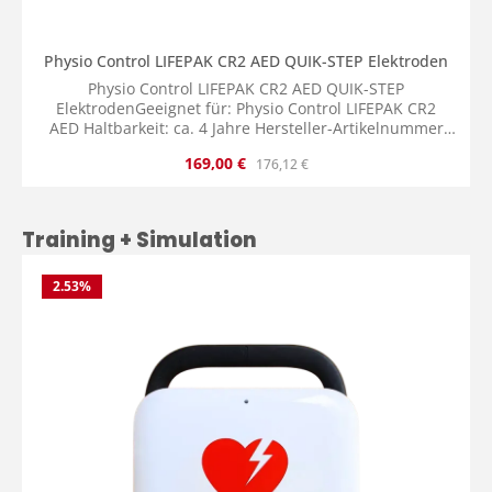
Physio Control LIFEPAK CR2 AED QUIK-STEP Elektroden
Physio Control LIFEPAK CR2 AED QUIK-STEP
ElektrodenGeeignet für: Physio Control LIFEPAK CR2
AED Haltbarkeit: ca. 4 Jahre Hersteller-Artikelnummer
(auf Produkt): 11103-000026Hersteller-Artikelnummer
Verkaufspreis:
Regulärer Preis:
169,00 €
176,12 €
(auf Verpackung): 11101-000021 Lieferumfang: 1x Physio
Control LIFEPAK CR2 AED QUIK-STEP Elektroden
Produktgalerie überspringen
Training + Simulation
2.53
%