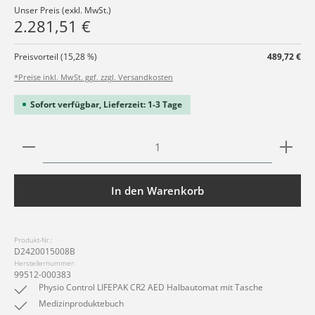
Unser Preis (exkl. MwSt.)
2.281,51 €
Preisvorteil (15,28 %)
489,72 €
*Preise inkl. MwSt. ggf. zzgl. Versandkosten
Sofort verfügbar, Lieferzeit: 1-3 Tage
Produkt Anzahl: Gib den gewünschten Wert ein ode
In den Warenkorb
Produkt-Nr.:
D2420015008B
Herstellernummer:
99512-000383
Physio Control LIFEPAK CR2 AED Halbautomat mit Tasche
Medizinproduktebuch