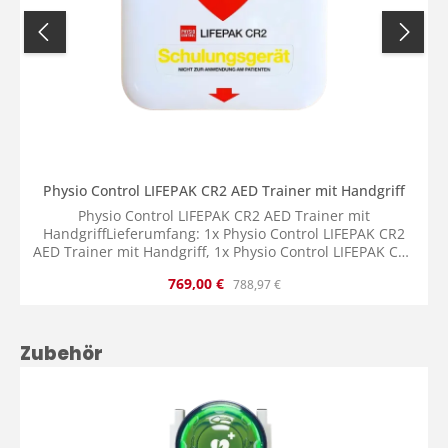
Physio Control LIFEPAK CR2 AED Trainer mit Handgriff
Physio Control LIFEPAK CR2 AED Trainer mit
HandgriffLieferumfang: 1x Physio Control LIFEPAK CR2
AED Trainer mit Handgriff, 1x Physio Control LIFEPAK CR2
AED Trainer QUIK-STEP Trainingselektroden Ablage inkl.
Verkaufspreis:
Regulärer Preis:
769,00 €
788,97 €
QUIK-STEP Trainingselektroden mit Drucksensor, 1x
Physio Control LIFEPAK CR2 AED Trainer Tasche, 4x
Batterie D-Zellen, 1x Bedienungsanleitung.
Produktgalerie überspringen
Zubehör