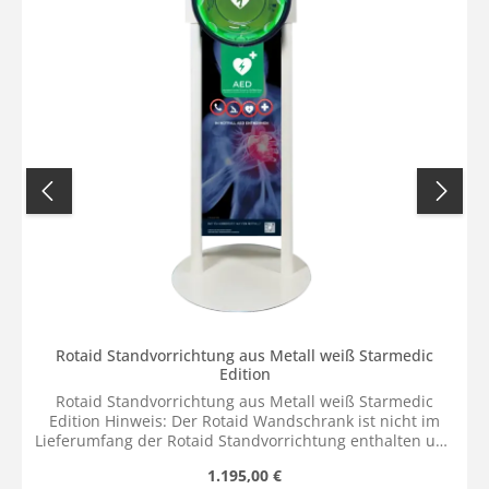
Rotaid Standvorrichtung aus Metall weiß Starmedic
Edition
Rotaid Standvorrichtung aus Metall weiß Starmedic
Edition Hinweis: Der Rotaid Wandschrank ist nicht im
Lieferumfang der Rotaid Standvorrichtung enthalten und
kann dem Warenkorb individuell hinzugefügt werden.
Regulärer Preis:
1.195,00 €
Durch das modulare Rotaid System, ist es möglich den zu