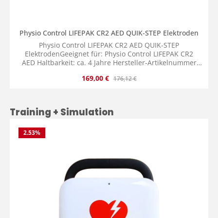
Physio Control LIFEPAK CR2 AED QUIK-STEP Elektroden
Physio Control LIFEPAK CR2 AED QUIK-STEP
ElektrodenGeeignet für: Physio Control LIFEPAK CR2
AED Haltbarkeit: ca. 4 Jahre Hersteller-Artikelnummer
(auf Produkt): 11103-000026Hersteller-Artikelnummer
Verkaufspreis:
Regulärer Preis:
169,00 €
176,12 €
(auf Verpackung): 11101-000021 Lieferumfang: 1x Physio
Control LIFEPAK CR2 AED QUIK-STEP Elektroden
Produktgalerie überspringen
Training + Simulation
2.53
%