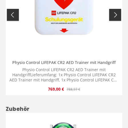
Physio Control LIFEPAK CR2 AED Trainer mit Handgriff
Physio Control LIFEPAK CR2 AED Trainer mit
HandgriffLieferumfang: 1x Physio Control LIFEPAK CR2
AED Trainer mit Handgriff, 1x Physio Control LIFEPAK CR2
AED Trainer QUIK-STEP Trainingselektroden Ablage inkl.
Verkaufspreis:
Regulärer Preis:
769,00 €
788,97 €
QUIK-STEP Trainingselektroden mit Drucksensor, 1x
Physio Control LIFEPAK CR2 AED Trainer Tasche, 4x
Batterie D-Zellen, 1x Bedienungsanleitung.
Produktgalerie überspringen
Zubehör