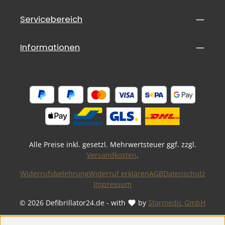
mit 18mm Durchmesser, 6x Schrauben 4,5x70mm, 6x
Mehrzweckdübel.
Servicebereich
Informationen
Alle Preise inkl. gesetzl. Mehrwertsteuer ggf. zzgl.
Versandkosten
.
Widerrufsbelehrung
Widerruf erklären
AGB
Datenschutz
Impressum
© 2026 Defibrillator24.de - with
by
Starmedic GmbH