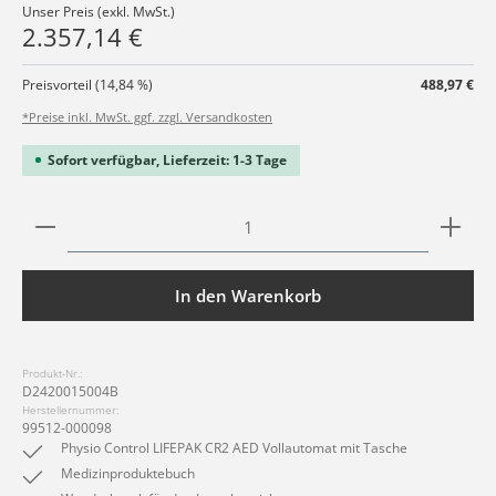
Unser Preis (exkl. MwSt.)
2.357,14 €
Preisvorteil (14,84 %)
488,97 €
*Preise inkl. MwSt. ggf. zzgl. Versandkosten
Sofort verfügbar, Lieferzeit: 1-3 Tage
Produkt Anzahl: Gib den gewünschten Wert ein ode
In den Warenkorb
Produkt-Nr.:
D2420015004B
Herstellernummer:
99512-000098
Physio Control LIFEPAK CR2 AED Vollautomat mit Tasche
Medizinproduktebuch