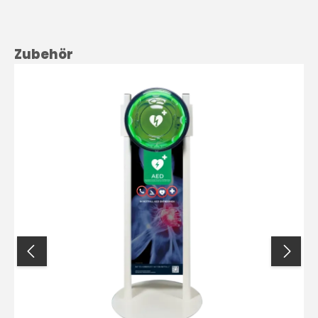
Produktgalerie überspringen
Zubehör