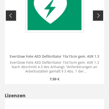
EverGlow Folie AED Defibrillator 15x15cm gem. ASR 1.3
EverGlow Folie AED Defibrillator 15x15cm gem. ASR 1.3
Nach Abschnitt 4.3 des Anhangs "Anforderungen an
Arbeitsstätten gemäß § 3 Abs. 1 der
Arbeitsstättenverordnung" müssen Erste-Hilfe-Räume
Regulärer Preis:
7,50 €
sowie die Lagerorte für Erste-Hilfe-Ausrüstung
entsprechend gekennzeichnet werden. Diese
Kennzeichnung erfolgt gemäß der technischen Regel ASR
A 4.3 "Erste-Hilfe-Räume, Mittel und Einrichtungen zur
Produktgalerie überspringen
Lizenzen
Ersten Hilfe" und folgt den Vorgaben der ASR A1.3
"Sicherheits- und Gesundheitsschutzkennzeichnung".
Gemäß ASR A1.3 müssen auf Rettungswegen