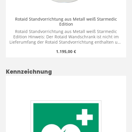
Rotaid Standvorrichtung aus Metall weiß Starmedic
Edition
Rotaid Standvorrichtung aus Metall weiß Starmedic
Edition Hinweis: Der Rotaid Wandschrank ist nicht im
Lieferumfang der Rotaid Standvorrichtung enthalten und
kann dem Warenkorb individuell hinzugefügt werden.
Regulärer Preis:
1.195,00 €
Durch das modulare Rotaid System, ist es möglich den zu
Ihrem Projekt passenden Rotaid Wandschrank individuell
auszuwählen und anschließend an Ihrer Rotaid
Standvorrichtung zu installieren. Auch eine individuelle,
Produktgalerie überspringen
Kennzeichnung
grafische Ergänzung des Boards mit Ihrem Firmenlogo,
Vereinswappen etc. ist möglich. Kontaktieren Sie uns
einfach im Voraus. Lieferumfang:1x Rotaid
Standvorrichtung aus Metall weiß Starmedic Edition