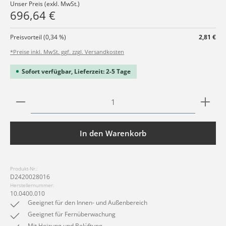
Unser Preis (exkl. MwSt.)
696,64 €
Preisvorteil (0,34 %)
2,81 €
*Preise inkl. MwSt. ggf. zzgl. Versandkosten
Sofort verfügbar, Lieferzeit: 2-5 Tage
Produkt Anzahl: Gib den gewünschten Wert ein ode
In den Warenkorb
Produkt-Nr.:
D2420028016
Herstellernummer:
10.0400.010
Geeignet für den Innen- und Außenbereich
Geeignet für Fernüberwachung
Mit Heizung und Belüftung