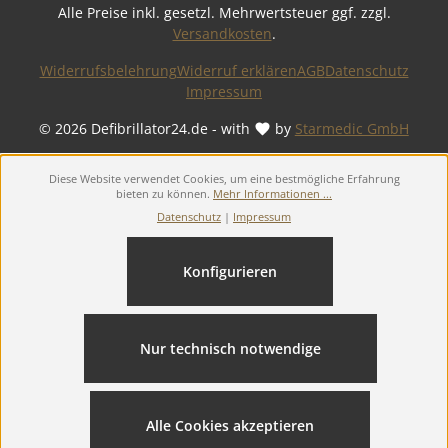
Alle Preise inkl. gesetzl. Mehrwertsteuer ggf. zzgl.
Versandkosten
.
Widerrufsbelehrung
Widerruf erklären
AGB
Datenschutz
Impressum
© 2026 Defibrillator24.de - with
by
Starmedic GmbH
Diese Website verwendet Cookies, um eine bestmögliche Erfahrung
bieten zu können.
Mehr Informationen ...
Datenschutz
|
Impressum
Konfigurieren
Nur technisch notwendige
Alle Cookies akzeptieren