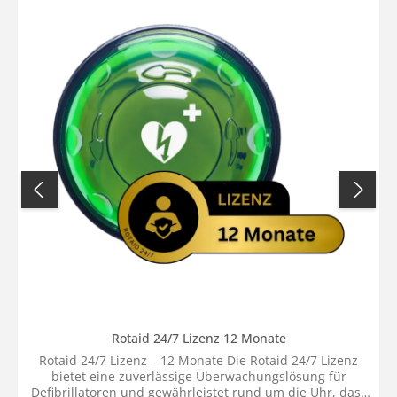
langnachleuchtende Materialien, wie beispielsweise
langnachleuchtende Rettungsschilder, eingesetzt
werden, wenn in der Arbeitsstätte keine
Sicherheitsbeleuchtung vorhanden ist. Dies soll
sicherstellen, dass die Rettungszeichen auch bei einem
Ausfall der Allgemeinbeleuchtung gut erkennbar bleiben
und so das Schutzziel erreicht wird.Lieferumfang:1x
EverGlow Folie AED Defibrillator 15x15cm gem. ASR 1.3
Rotaid 24/7 Lizenz 12 Monate
Rotaid 24/7 Lizenz – 12 Monate Die Rotaid 24/7 Lizenz
bietet eine zuverlässige Überwachungslösung für
Defibrillatoren und gewährleistet rund um die Uhr, dass