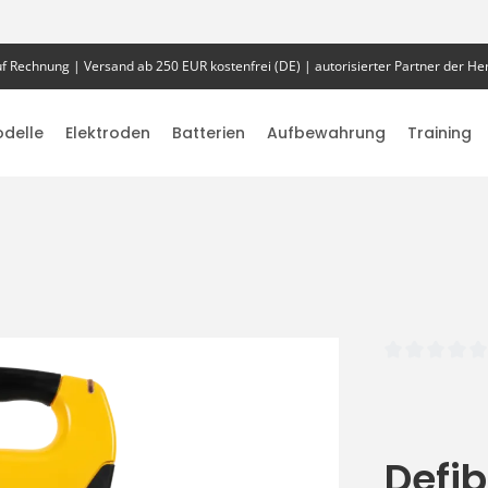
f Rechnung | Versand ab 250 EUR kostenfrei (DE) | autorisierter Partner der Her
delle
Elektroden
Batterien
Aufbewahrung
Training
Durchschnittlich
Defib