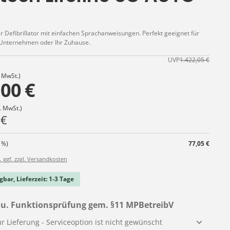
r Defibrillator mit einfachen Sprachanweisungen. Perfekt geeignet für
r Unternehmen oder Ihr Zuhause.
UVP
1.422,05 €
. MwSt.)
,00 €
. MwSt.)
 €
 %)
77,05 €
. ggf. zzgl. Versandkosten
gbar, Lieferzeit: 1-3 Tage
auswählen
u. Funktionsprüfung gem. §11 MPBetreibV