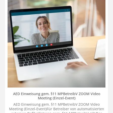
AED Einweisung gem. §11 MPBetreibV ZOOM Video
Meeting (Einzel-Event)
AED Einweisung gem. §11 MPBetreibV ZOOM Video
Meeting (Einzel-Event)Für Betreiber von automatisierten