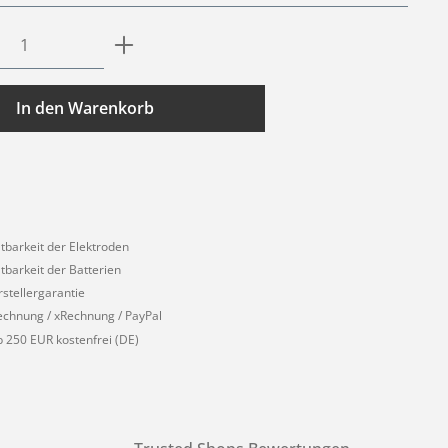
Anzahl: Gib den gewünschten Wert ein o
In den Warenkorb
1
ltbarkeit der Elektroden
ltbarkeit der Batterien
rstellergarantie
echnung / xRechnung / PayPal
 250 EUR kostenfrei (DE)