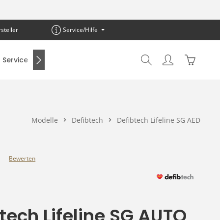
steller
Service/Hilfe
Warenkor
Service
SALE %
Modelle
Defibtech
Defibtech Lifeline SG AED
Bewerten
e Bewertung von 0 von 5 Sternen
tech Lifeline SG AUTO