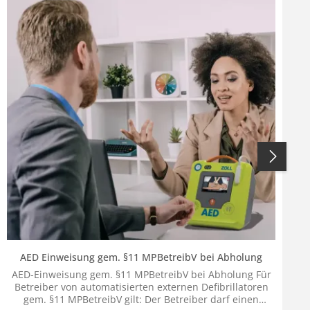
AED Einweisung gem. §11 MPBetreibV bei Abholung
AED-Einweisung gem. §11 MPBetreibV bei Abholung Für
Betreiber von automatisierten externen Defibrillatoren
gem. §11 MPBetreibV gilt: Der Betreiber darf einen