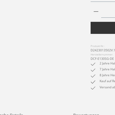
Produkt 
Produkt-Nr.:
D2423013502V.
Herstellernummer:
DCF-E130SG-DE
2 Jahre Ha
7 Jahre Ha
8 Jahre He
Kauf auf R
Versand ab