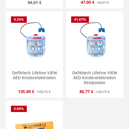
Verkaufspreis:
Regulärer Preis:
Regulärer Preis:
47,00 €
94,01 €
94,01 €
9.24
%
41.67
%
Defibtech Lifeline VIEW
Defibtech Lifeline VIEW
AED Kinderelektroden
AED Kinderelektroden
Restposten
Verkaufspreis:
Regulärer Preis:
Verkaufspreis:
Regulärer Preis:
135,00 €
86,77 €
148,75 €
148,75 €
0.69
%