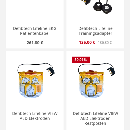
Defibtech Lifeline EKG
Defibtech Lifeline
Patientenkabel
Trainingsadapter
Verkaufspreis:
Regulärer Preis:
Regulärer Preis:
135,00 €
261,80 €
136,85 €
50.01
%
Defibtech Lifeline VIEW
Defibtech Lifeline VIEW
AED Elektroden
AED Elektroden
Restposten