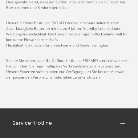
Dies gewährleistet, dass der Defibrillator jederzeit für den Einsatz bei
Erwachsenen und Kindern bereit ist.
Unsere Defibtech Lifeline PRO AED Verbrauchsmaterialien bieten:
Zuverlässigkeit: Batterien mit bis zu 4 Jahren Standby-Lebensdauer.
Wartungsfreundlichkeit: Elektroden mit 2-jährigem Wechselintervall für
konstante Einsatzbereitschaft.
Flexibilität: Elektroden für Erwachsene und Kinder verfügbar.
Stellen Sie sicher, dass Ihr Defibtech Lifeline PRO AED stets einsatzbereit
bleibt, indem Sie regelmäßig das Verbrauchsmaterial austauschen.
Unsere Experten stehen Ihnen zur Verfügung, um Sie bei der Auswahl
der passenden Verbrauchsmaterialien zu unterstützen.
Service-Hotline