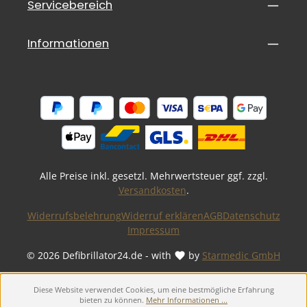
Servicebereich
Informationen
Alle Preise inkl. gesetzl. Mehrwertsteuer ggf. zzgl.
Versandkosten
.
Widerrufsbelehrung
Widerruf erklären
AGB
Datenschutz
Impressum
© 2026 Defibrillator24.de - with
by
Starmedic GmbH
Diese Website verwendet Cookies, um eine bestmögliche Erfahrung
bieten zu können.
Mehr Informationen ...