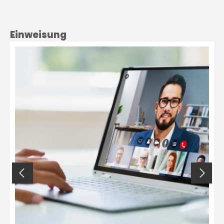
Produktgalerie überspringen
Einweisung