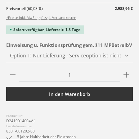
Preisvorteil (60,03 %)
2.988,96 €
*Preise inkl. MwSt. ggf. zzgl. Versandkosten
Sofort verfügbar, Lieferzeit: 1-3 Tage
au
Einweisung u. Funktionsprüfung gem. §11 MPBetreibV
Produkt Anzahl: Gib den gewünschten Wert ein ode
In den Warenkorb
Produkt-Nr.:
D2419014004V.1
Herstellernummer:
8501-001202-08
5 Jahre Haltbarkeit der Elektroden