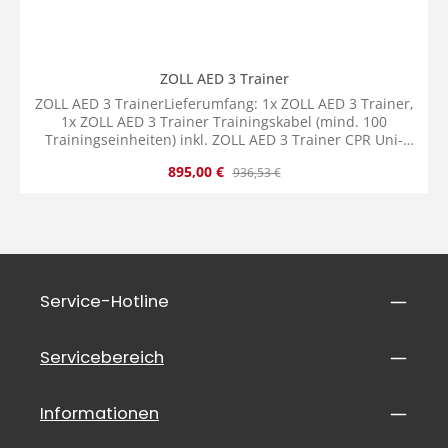
ZOLL AED 3 Trainer
ZOLL AED 3 TrainerLieferumfang: 1x ZOLL AED 3 Trainer,
1x ZOLL AED 3 Trainer Trainingskabel (mind. 100
Trainingseinheiten) inkl. ZOLL AED 3 Trainer CPR Uni-
padz Trainingselektroden (mind. 50 Trainingseinheiten)
Verkaufspreis:
Regulärer Preis:
895,00 €
936,53 €
und ZOLL AED 3 Trainer Schutzabdeckung, 1x 4 Stück D-
Zellen Batterien, 1x Benutzerhandbuch
Service-Hotline
Servicebereich
Informationen