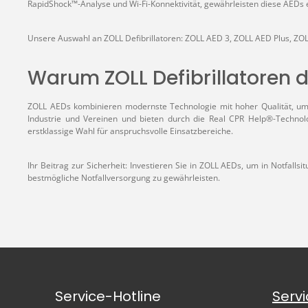
RapidShock™-Analyse und Wi-Fi-Konnektivität, gewährleisten diese AEDs ei
Unsere Auswahl an ZOLL Defibrillatoren:
ZOLL AED 3,
ZOLL AED Plus,
ZOL
Warum ZOLL Defibrillatoren d
ZOLL AEDs kombinieren modernste Technologie mit hoher Qualität, um ei
Industrie und Vereinen und bieten durch die Real CPR Help®-Technolo
erstklassige Wahl für anspruchsvolle Einsatzbereiche.
Ihr Beitrag zur Sicherheit: Investieren Sie in ZOLL AEDs, um in Notfall
bestmögliche Notfallversorgung zu gewährleisten.
Service-Hotline
Serv