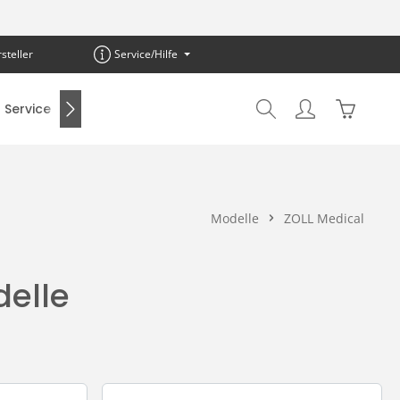
steller
Service/Hilfe
Warenkor
Service
SALE %
Modelle
ZOLL Medical
delle