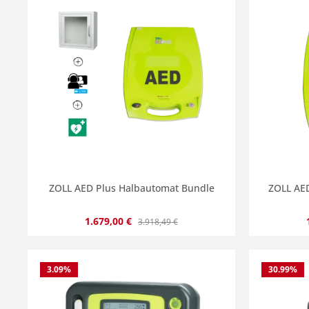
ZOLL AED Plus Halbautomat Bundle
ZOLL AE
Verkaufspreis:
Regulärer Preis:
1.679,00 €
3.918,49 €
3.09
%
30.99
%
Produkt Anzahl: Gib den gewünscht
Produ