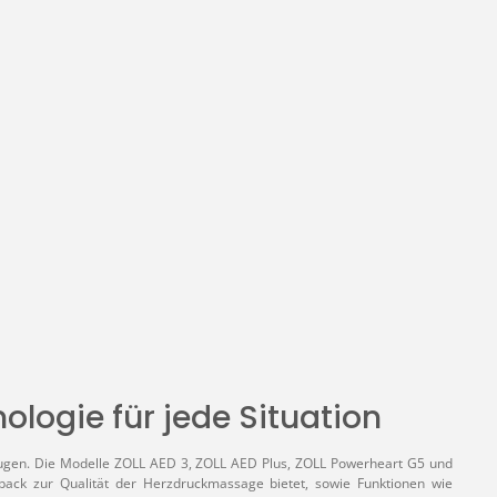
chen um die Anzahl zu erhöhen oder zu r
nologie für jede Situation
rzeugen. Die Modelle ZOLL AED 3, ZOLL AED Plus, ZOLL Powerheart G5 und
back zur Qualität der Herzdruckmassage bietet, sowie Funktionen wie