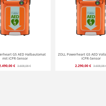
erheart G5 AED Halbautomat
ZOLL Powerheart G5 AED Voll
mit iCPR-Sensor
iCPR-Sensor
Verkaufspreis:
Regulärer Preis:
Verkaufspreis:
Regulärer
2.490,00 €
2.290,00 €
3.608,08 €
3.608,08 
en Wert ein oder benutze die Schaltflä
Produkt Anzahl: 