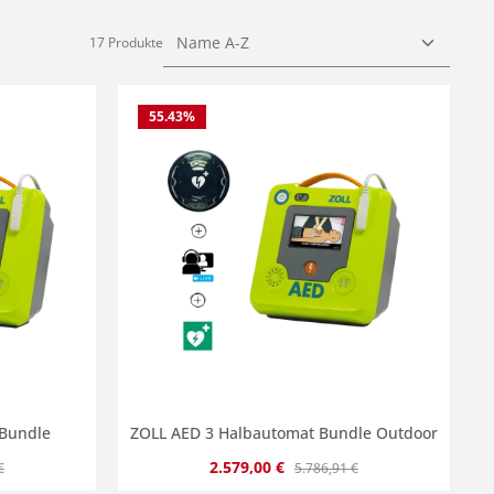
17 Produkte
55.43
%
 Bundle
ZOLL AED 3 Halbautomat Bundle Outdoor
 Preis:
Verkaufspreis:
Regulärer Preis:
2.579,00 €
€
5.786,91 €