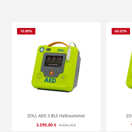
10.88
%
60.03
%
ZOLL AED 3 BLS Halbautomat
ZO
Verkaufspreis:
Regulärer Preis:
3.595,00 €
4.034,10 €