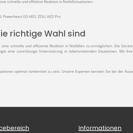
ne schnelle und effektive Reaktion in Notfallsituationen.
L Powerheart G5 AED,
ZOLL AED Pro
ie richtige Wahl sind
ne schnelle und effiziente Reaktion in Notfällen zu ermöglichen. Die Geräte
gie eine zuverlässige Unterstützung in lebensrettenden Situationen. Mit ihr
situationen optimal vorbereitet zu sein. Unsere Experten beraten Sie bei der A
icebereich
Informationen