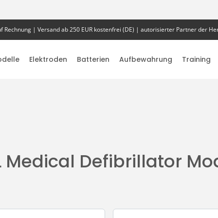
f Rechnung | Versand ab 250 EUR kostenfrei (DE) | autorisierter Partner der Her
delle
Elektroden
Batterien
Aufbewahrung
Training
 Medical Defibrillator Mo