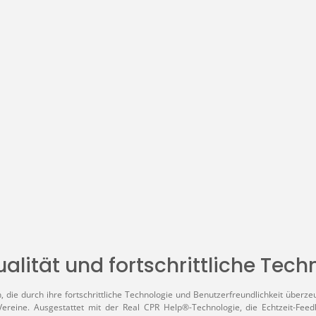
en Wert ein oder benutze die Schaltflä
lität und fortschrittliche Tech
n, die durch ihre fortschrittliche Technologie und Benutzerfreundlichkeit übe
ereine. Ausgestattet mit der Real CPR Help®-Technologie, die Echtzeit-Feed