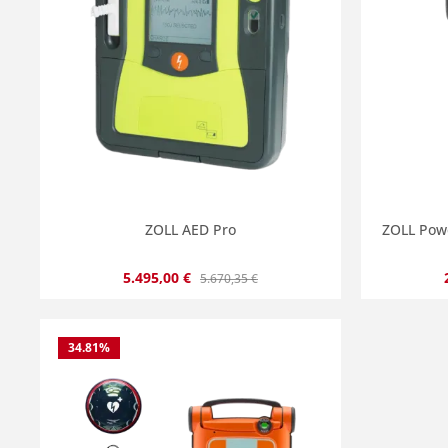
ZOLL AED Pro
ZOLL Pow
Verkaufspreis:
Regulärer Preis:
5.495,00 €
5.670,35 €
34.81
%
Produkt Anzahl: Gib den gewünscht