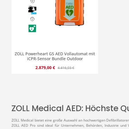
ZOLL Powerheart G5 AED Vollautomat mit
iCPR-Sensor Bundle Outdoor
Verkaufspreis:
Regulärer Preis:
2.879,00 €
4.416,03 €
Produkt Anzahl: Gib den gewünscht
ZOLL Medical AED: Höchste Qua
ZOLL Medical bietet eine große Auswahl an hochwertigen Defibrillatore
ZOLL AED Pro sind ideal für Unternehmen, Behörden, Industrie und V