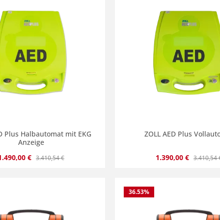
D Plus Halbautomat mit EKG
ZOLL AED Plus Vollaut
Anzeige
Verkaufspreis:
Regulärer Preis:
Verkaufspreis:
Regulärer
1.490,00 €
1.390,00 €
3.410,54 €
3.410,54 
36.53
%
en Wert ein oder benutze die Schaltflä
kt Anzahl: Gib den gewünschten Wert ein
Produkt Anzahl: 