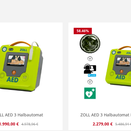
58.46
%
LL AED 3 Halbautomat
ZOLL AED 3 Halbautomat
Verkaufspreis:
Regulärer Preis:
Verkaufspreis:
Regulärer
1.990,00 €
2.279,00 €
4.978,96 €
5.486,91 