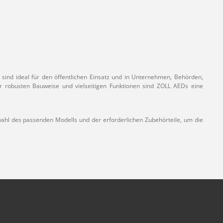
 sind ideal für den öffentlichen Einsatz und in Unternehmen, Behörden,
er robusten Bauweise und vielseitigen Funktionen sind ZOLL AEDs eine
uswahl des passenden Modells und der erforderlichen Zubehörteile, um die