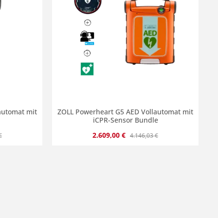
automat mit
ZOLL Powerheart G5 AED Vollautomat mit
iCPR-Sensor Bundle
 Preis:
Verkaufspreis:
Regulärer Preis:
2.609,00 €
€
4.146,03 €
chen um die Anzahl zu erhöhen oder zu r
Gib den gewünschten Wert ein oder benut
Produkt Anzahl: Gib den gew