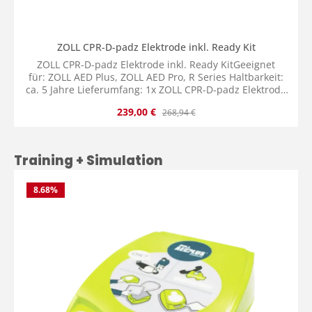
ZOLL CPR-D-padz Elektrode inkl. Ready Kit
ZOLL CPR-D-padz Elektrode inkl. Ready KitGeeignet
für: ZOLL AED Plus, ZOLL AED Pro, R Series Haltbarkeit:
ca. 5 Jahre Lieferumfang: 1x ZOLL CPR-D-padz Elektrode
inkl. Ready Kit
Verkaufspreis:
Regulärer Preis:
239,00 €
268,94 €
Produktgalerie überspringen
Training + Simulation
8.68
%