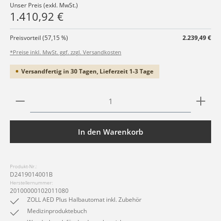
Unser Preis (exkl. MwSt.)
1.410,92 €
Preisvorteil (57,15 %)
2.239,49 €
*Preise inkl. MwSt. ggf. zzgl. Versandkosten
Versandfertig in 30 Tagen, Lieferzeit 1-3 Tage
Produkt Anzahl: Gib den gewünschten Wert ein ode
In den Warenkorb
Produkt-Nr.:
D2419014001B
Herstellernummer:
20100000102011080
ZOLL AED Plus Halbautomat inkl. Zubehör
Medizinproduktebuch