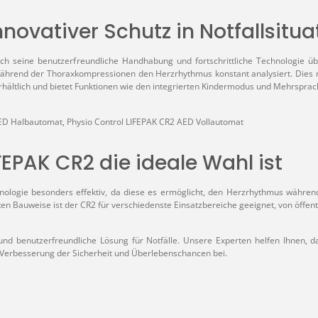
nnovativer Schutz in Notfallsitu
rch seine benutzerfreundliche Handhabung und fortschrittliche Technologie ü
 während der Thoraxkompressionen den Herzrhythmus konstant analysiert. Dies
rhältlich und bietet Funktionen wie den integrierten Kindermodus und Mehrsprac
ED Halbautomat, Physio Control
LIFEPAK CR2 AED Vollautomat
EPAK CR2 die ideale Wahl ist
nologie besonders effektiv, da diese es ermöglicht, den Herzrhythmus währen
ten Bauweise ist der CR2 für verschiedenste Einsatzbereiche geeignet, von öffe
che und benutzerfreundliche Lösung für Notfälle. Unsere Experten helfen Ihne
r Verbesserung der Sicherheit und Überlebenschancen bei.