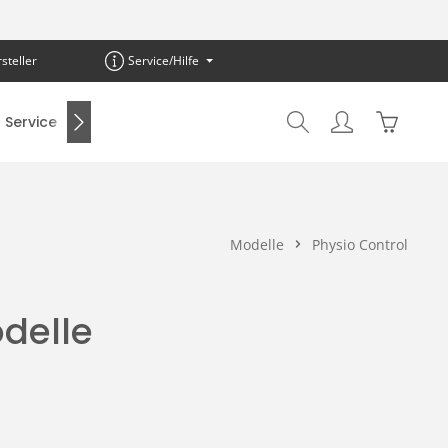
steller
Service/Hilfe
Warenkor
Service
SALE %
Modelle
Physio Control
odelle