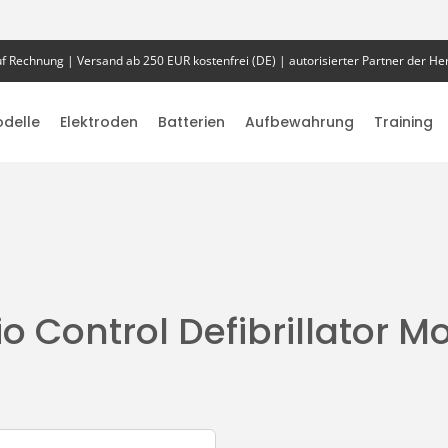
f Rechnung | Versand ab 250 EUR kostenfrei (DE) | autorisierter Partner der Her
delle
Elektroden
Batterien
Aufbewahrung
Training
o Control Defibrillator M