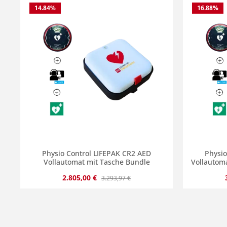
14.84
%
16.88
%
Produkt Anzahl: Gib den gewünscht
Produ
Physio Control LIFEPAK CR2 AED
Physio
Vollautomat mit Tasche Bundle
Vollautom
Verkaufspreis:
Regulärer Preis:
2.805,00 €
3.293,97 €
Produkt Anzahl: Gib den gewünscht
Produ