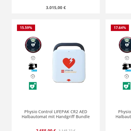
Regulärer Preis:
3.015,00 €
15.59
%
17.64
%
Produkt Anzahl: Gib den gewünscht
Produ
Physio Control LIFEPAK CR2 AED
Physio
Halbautomat mit Handgriff Bundle
Halbaut
Verkaufspreis:
Regulärer Preis:
2.655,00 €
3.145,22 €