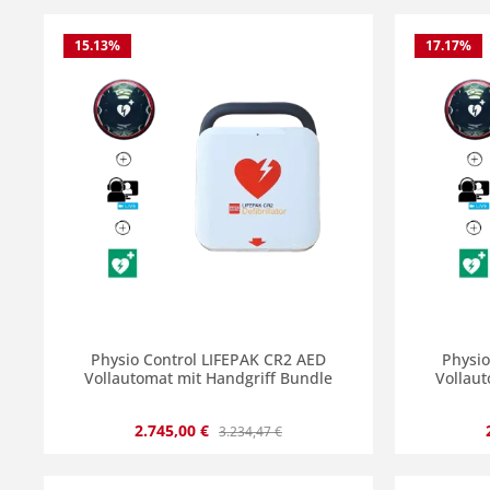
15.13
%
17.17
%
Produkt Anzahl: Gib den gewünscht
Produ
Physio Control LIFEPAK CR2 AED
Physio
Vollautomat mit Handgriff Bundle
Vollaut
Verkaufspreis:
Regulärer Preis:
2.745,00 €
3.234,47 €