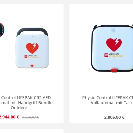
en Wert ein oder benutze die Schaltflä
kt Anzahl: Gib den gewünschten Wert ein
Produkt Anzahl: 
 Control LIFEPAK CR2 AED
Physio Control LIFEPAK 
omat mit Handgriff Bundle
Vollautomat mit Tas
Outdoor
Verkaufspreis:
Regulärer Preis:
2.944,00 €
Regulärer Prei
2.805,00 €
3.554,47 €