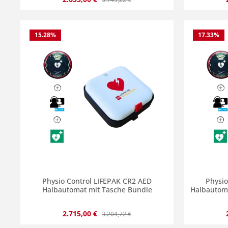
15.28
%
17.33
%
Produkt Anzahl: Gib den gewünscht
Produ
Physio Control LIFEPAK CR2 AED
Physio
Halbautomat mit Tasche Bundle
Halbautom
Verkaufspreis:
Regulärer Preis:
2.715,00 €
3.204,72 €