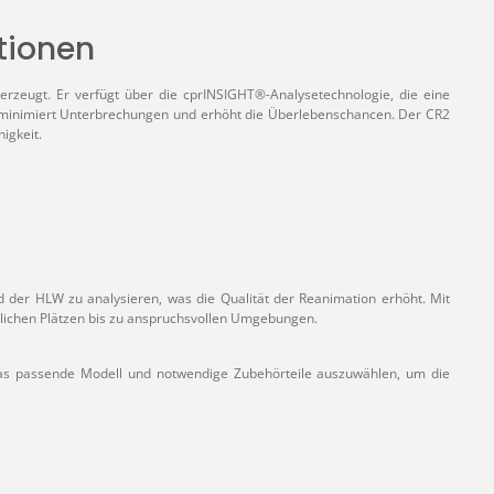
ationen
berzeugt. Er verfügt über die cprINSIGHT®-Analysetechnologie, die eine
 minimiert Unterbrechungen und erhöht die Überlebenschancen. Der CR2
higkeit.
d der HLW zu analysieren, was die Qualität der Reanimation erhöht. Mit
ntlichen Plätzen bis zu anspruchsvollen Umgebungen.
n, das passende Modell und notwendige Zubehörteile auszuwählen, um die