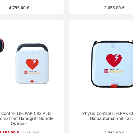
Regulärer Preis:
Regulärer Prei
4.795,00 €
2.655,00 €
en Wert ein oder benutze die Schaltflä
kt Anzahl: Gib den gewünschten Wert ein
Produkt Anzahl: 
 Control LIFEPAK CR2 AED
Physio Control LIFEPAK 
omat mit Handgriff Bundle
Halbautomat mit Tas
Outdoor
Verkaufspreis:
Regulärer Preis:
2.854,00 €
Regulärer Prei
2.715,00 €
3.465,22 €