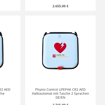
s:
Regulärer Preis:
2.655,00 €
chen um die Anzahl zu erhöhen oder zu r
 oder benutze die Schaltflächen um die
Gib den gewünschten Wert ein oder benut
Produkt Anzahl: Gib den gew
CR2 AED
Physio Control LIFEPAK CR2 AED
che
Halbautomat mit Tasche 2 Sprachen
DE/EN
s:
Regulärer Preis:
2.715,00 €