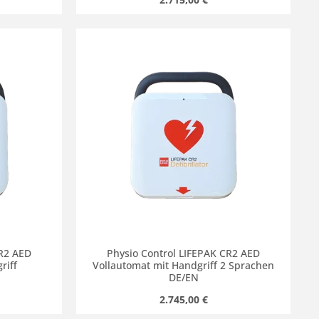
chen um die Anzahl zu erhöhen oder zu r
 oder benutze die Schaltflächen um die
Gib den gewünschten Wert ein oder benut
Produkt Anzahl: Gib den gew
CR2 AED
Physio Control LIFEPAK CR2 AED
riff
Vollautomat mit Handgriff 2 Sprachen
DE/EN
s:
Regulärer Preis:
2.745,00 €