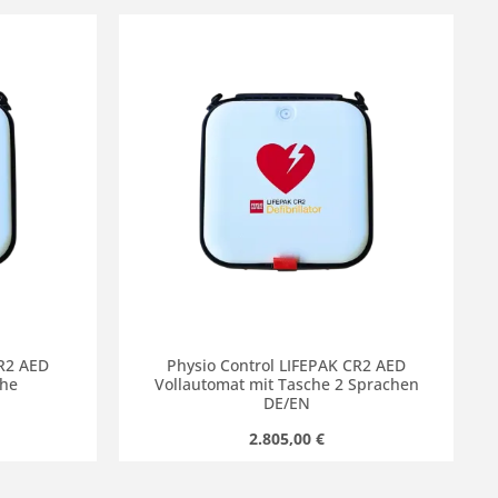
chen um die Anzahl zu erhöhen oder zu r
 oder benutze die Schaltflächen um die
Gib den gewünschten Wert ein oder benut
Produkt Anzahl: Gib den gew
CR2 AED
Physio Control LIFEPAK CR2 AED
che
Vollautomat mit Tasche 2 Sprachen
DE/EN
s:
Regulärer Preis:
2.805,00 €