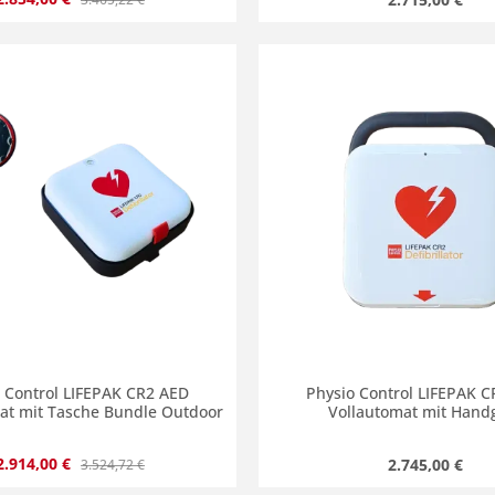
en Wert ein oder benutze die Schaltflä
kt Anzahl: Gib den gewünschten Wert ein
Produkt Anzahl: 
 Control LIFEPAK CR2 AED
Physio Control LIFEPAK 
at mit Tasche Bundle Outdoor
Vollautomat mit Handg
Verkaufspreis:
Regulärer Preis:
2.914,00 €
Regulärer Prei
2.745,00 €
3.524,72 €