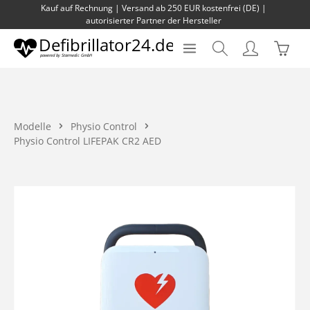
Kauf auf Rechnung | Versand ab 250 EUR kostenfrei (DE) |
Zum Hauptinhalt springen
autorisierter Partner der Hersteller
Waren
Modelle
Physio Control
Physio Control LIFEPAK CR2 AED
Bildergalerie überspringen