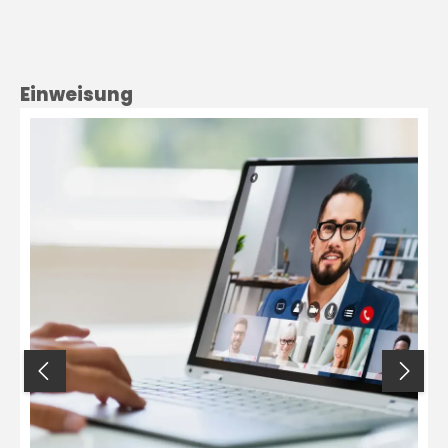
Produktgalerie überspringen
Einweisung