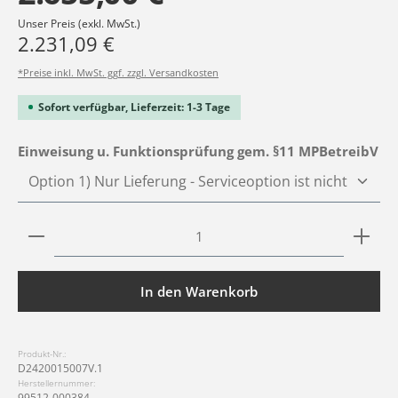
Unser Preis (exkl. MwSt.)
2.231,09 €
*Preise inkl. MwSt. ggf. zzgl. Versandkosten
Sofort verfügbar, Lieferzeit: 1-3 Tage
au
Einweisung u. Funktionsprüfung gem. §11 MPBetreibV
Produkt Anzahl: Gib den gewünschten Wert ein ode
In den Warenkorb
Produkt-Nr.:
D2420015007V.1
Herstellernummer:
99512-000384