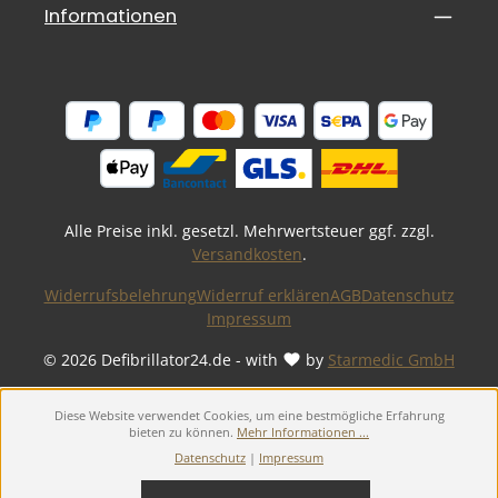
Informationen
Alle Preise inkl. gesetzl. Mehrwertsteuer ggf. zzgl.
Versandkosten
.
Widerrufsbelehrung
Widerruf erklären
AGB
Datenschutz
Impressum
© 2026 Defibrillator24.de - with
by
Starmedic GmbH
Diese Website verwendet Cookies, um eine bestmögliche Erfahrung
bieten zu können.
Mehr Informationen ...
Datenschutz
|
Impressum