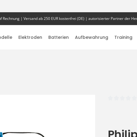
f Rechnung | Versand ab 250 EUR kostenfrei (DE) | autorisierter Partner der Her
delle
Elektroden
Batterien
Aufbewahrung
Training
Durchschnittlich
Phili