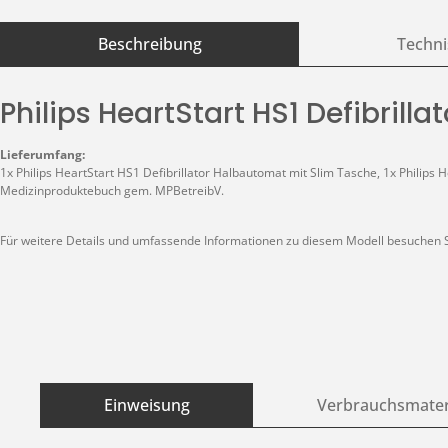
Beschreibung
Techni
Philips HeartStart HS1 Defibril
Lieferumfang:
1x Philips HeartStart HS1 Defibrillator Halbautomat mit Slim Tasche, 1x Philips 
Medizinproduktebuch gem. MPBetreibV.
Für weitere Details und umfassende Informationen zu diesem Modell besuchen Si
Einweisung
Verbrauchsmater