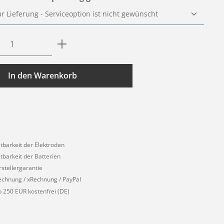
Anzahl: Gib den gewünschten Wert ein o
In den Warenkorb
1
ltbarkeit der Elektroden
ltbarkeit der Batterien
rstellergarantie
echnung / xRechnung / PayPal
 250 EUR kostenfrei (DE)