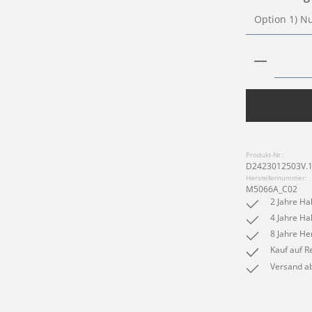
Produkt 
Produkt-Nr.:
D2423012503V.
Herstellernummer:
M5066A_C02
2 Jahre Ha
4 Jahre Ha
8 Jahre He
Kauf auf R
Versand ab