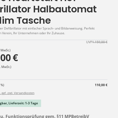
rillator Halbautomat
Slim Tasche
r Defibrillator mit einfacher Sprach- und Bildanweisung. Perfekt
en Verein, Ihr Unternehmen oder Ihr Zuhause.
UVP
1.159,00 €
. MwSt.)
,00 €
. MwSt.)
 %)
110,00 €
. ggf. zzgl. Versandkosten
gbar, Lieferzeit: 1-3 Tage
auswählen
u. Funktionsprüfung gem. §11 MPBetreibV