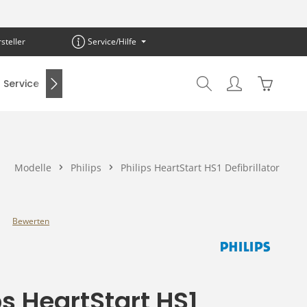
steller
Service/Hilfe
Warenkor
Service
SALE %
Modelle
Philips
Philips HeartStart HS1 Defibrillator
Bewerten
e Bewertung von 0 von 5 Sternen
ps HeartStart HS1