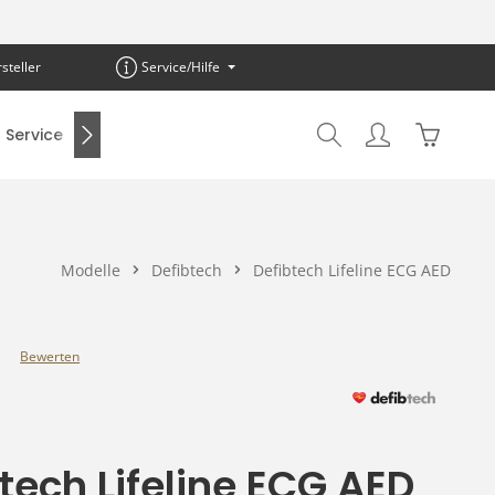
steller
Service/Hilfe
Warenkor
Service
SALE %
Modelle
Defibtech
Defibtech Lifeline ECG AED
Bewerten
e Bewertung von 0 von 5 Sternen
tech Lifeline ECG AED