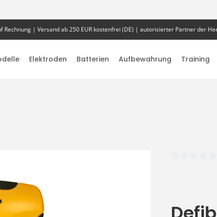
f Rechnung | Versand ab 250 EUR kostenfrei (DE) | autorisierter Partner der Her
delle
Elektroden
Batterien
Aufbewahrung
Training
Durchschnittlich
Defib