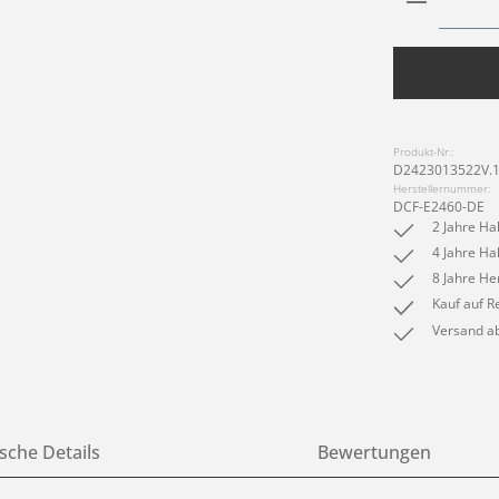
Produkt-Nr.:
D2423013522V.
Herstellernummer:
DCF-E2460-DE
2 Jahre Ha
4 Jahre Ha
8 Jahre He
Kauf auf R
Versand ab
sche Details
Bewertungen