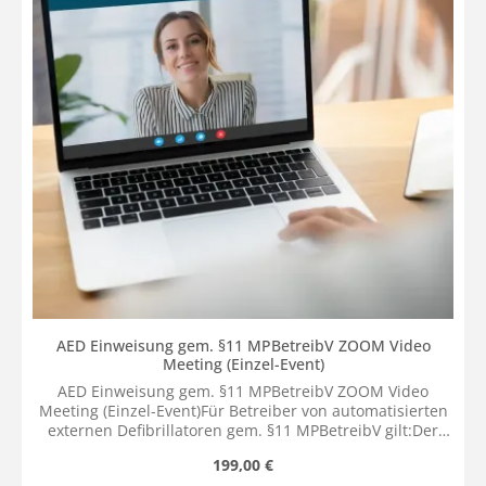
AED Einweisung gem. §11 MPBetreibV ZOOM Video
Meeting (Einzel-Event)
AED Einweisung gem. §11 MPBetreibV ZOOM Video
Meeting (Einzel-Event)Für Betreiber von automatisierten
externen Defibrillatoren gem. §11 MPBetreibV gilt:Der
Betreiber darf einen automatisierten externen
Regulärer Preis:
199,00 €
Defibrillator nur dann betreiben, wenn...- die von