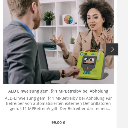
AED Einweisung gem. §11 MPBetreibV bei Abholung
AED-Einweisung gem. §11 MPBetreibV bei Abholung Für
Betreiber von automatisierten externen Defibrillatoren
gem. §11 MPBetreibV gilt: Der Betreiber darf einen
automatisierten externen Defibrillator nur dann
betreiben, wenn: die vom Betreiber beauftragte Person
Regulärer Preis:
99,00 €
(der Gerätebeauftragte) eine Einweisung erhalten hat,