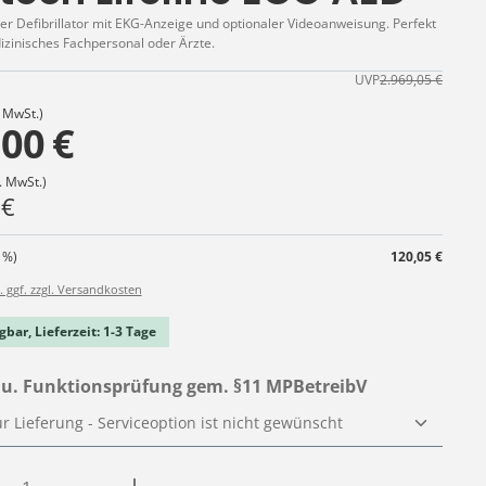
r Defibrillator mit EKG-Anzeige und optionaler Videoanweisung. Perfekt
izinisches Fachpersonal oder Ärzte.
UVP
2.969,05 €
. MwSt.)
,00 €
. MwSt.)
 €
 %)
120,05 €
. ggf. zzgl. Versandkosten
gbar, Lieferzeit: 1-3 Tage
auswählen
u. Funktionsprüfung gem. §11 MPBetreibV
Anzahl: Gib den gewünschten Wert ein o