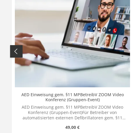
AED Einweisung gem. §11 MPBetreibV ZOOM Video
Konferenz (Gruppen-Event)
AED Einweisung gem. §11 MPBetreibV ZOOM Video
Konferenz (Gruppen-Event)Für Betreiber von
automatisierten externen Defibrillatoren gem. §11
MPBetreibV gilt:Der Betreiber darf einen automatisierten
Regulärer Preis:
49,00 €
externen Defibrillator nur dann betreiben, wenn...- die