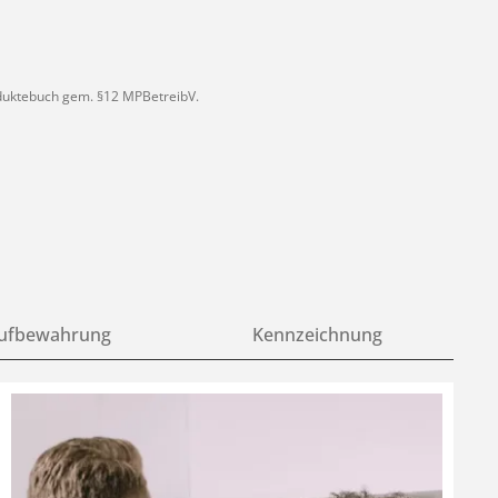
roduktebuch gem. §12 MPBetreibV.
ufbewahrung
Kennzeichnung