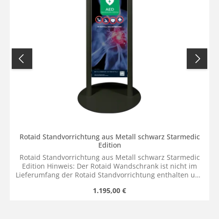
Rotaid Standvorrichtung aus Metall schwarz Starmedic
Edition
Rotaid Standvorrichtung aus Metall schwarz Starmedic
Edition Hinweis: Der Rotaid Wandschrank ist nicht im
Lieferumfang der Rotaid Standvorrichtung enthalten und
kann dem Warenkorb individuell hinzugefügt werden.
Regulärer Preis:
1.195,00 €
Durch das modulare Rotaid System, ist es möglich den zu
Ihrem Projekt passenden Rotaid Wandschrank individuell
auszuwählen und anschließend an Ihrer Rotaid
Standvorrichtung zu installieren.Auch eine individuelle,