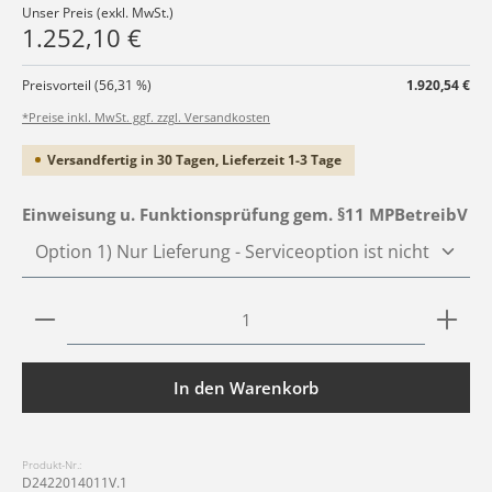
Unser Preis (exkl. MwSt.)
1.252,10 €
Preisvorteil (56,31 %)
1.920,54 €
*Preise inkl. MwSt. ggf. zzgl. Versandkosten
Versandfertig in 30 Tagen, Lieferzeit 1-3 Tage
au
Einweisung u. Funktionsprüfung gem. §11 MPBetreibV
Produkt Anzahl: Gib den gewünschten Wert ein ode
In den Warenkorb
Produkt-Nr.:
D2422014011V.1