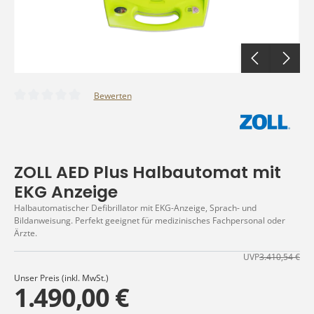
Bewerten
Durchschnittliche Bewertung von 0 von 5 Sternen
ZOLL AED Plus Halbautomat mit
EKG Anzeige
Halbautomatischer Defibrillator mit EKG-Anzeige, Sprach- und
Bildanweisung. Perfekt geeignet für medizinisches Fachpersonal oder
Ärzte.
UVP
3.410,54 €
Unser Preis (inkl. MwSt.)
1.490,00 €