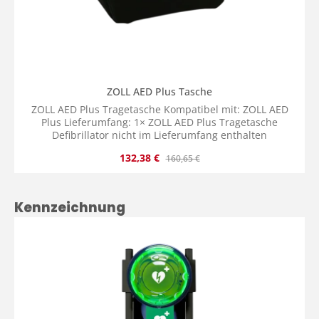
ZOLL AED Plus Tasche
ZOLL AED Plus Tragetasche Kompatibel mit: ZOLL AED
Plus Lieferumfang: 1× ZOLL AED Plus Tragetasche
Defibrillator nicht im Lieferumfang enthalten
Verkaufspreis:
Regulärer Preis:
132,38 €
160,65 €
Produktgalerie überspringen
Kennzeichnung